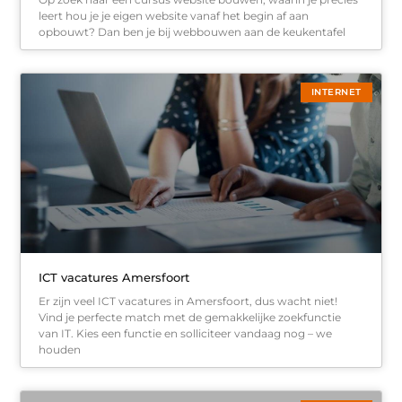
leert hou je je eigen website vanaf het begin af aan
opbouwt? Dan ben je bij webbouwen aan de keukentafel
INTERNET
ICT vacatures Amersfoort
Er zijn veel ICT vacatures in Amersfoort, dus wacht niet!
Vind je perfecte match met de gemakkelijke zoekfunctie
van IT. Kies een functie en solliciteer vandaag nog – we
houden