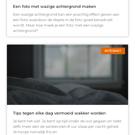
Een foto met wazige achtergrond maken
Een wazige achtergrond kan een prachtig effect geven aan
een foto waardoor de diepte in de foto goed benadrukt
wordt. Maar hoe maak je een foto met een wazige
achtergrond?
INTERNET
Tips tegen elke dag vermoeid wakker worden
Je kent het wel. Je bent op tijd onder de wol gegaan en hebt
zelfs meer dan de aanbevolen 8 uur slaap per nacht gehad.
Je hoopt namelijk fris en