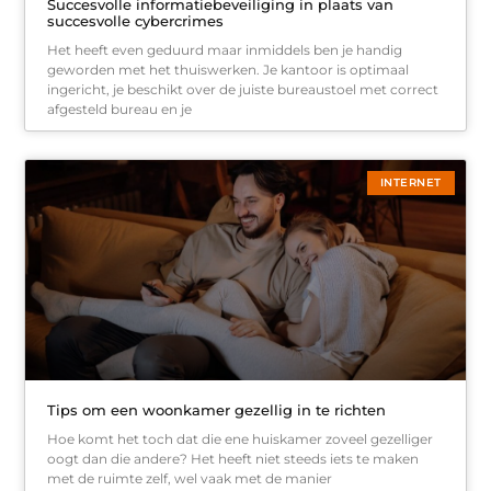
Succesvolle informatiebeveiliging in plaats van
succesvolle cybercrimes
Het heeft even geduurd maar inmiddels ben je handig
geworden met het thuiswerken. Je kantoor is optimaal
ingericht, je beschikt over de juiste bureaustoel met correct
afgesteld bureau en je
INTERNET
Tips om een woonkamer gezellig in te richten
Hoe komt het toch dat die ene huiskamer zoveel gezelliger
oogt dan die andere? Het heeft niet steeds iets te maken
met de ruimte zelf, wel vaak met de manier