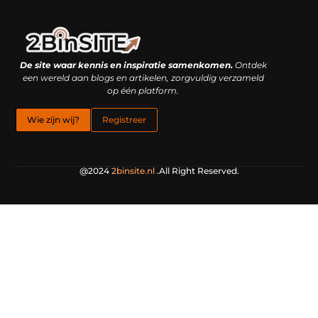
Linkbuilding platform: je geheime wapen of je grootste valkuil?
Geld verdienen met links: hoe een simpele klik inkomsten oplevert
De site waar kennis en inspiratie samenkomen.
Ontdek
een wereld aan blogs en artikelen, zorgvuldig verzameld
op één platform.
Wie zijn wij?
Registreer
@2024
2binsite.nl
.All Right Reserved.