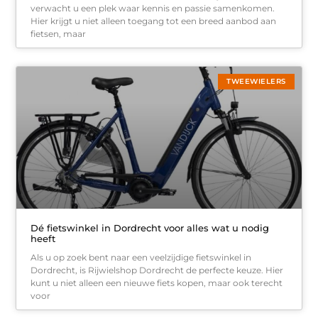
verwacht u een plek waar kennis en passie samenkomen.
Hier krijgt u niet alleen toegang tot een breed aanbod aan
fietsen, maar
TWEEWIELERS
Dé fietswinkel in Dordrecht voor alles wat u nodig
heeft
Als u op zoek bent naar een veelzijdige fietswinkel in
Dordrecht, is Rijwielshop Dordrecht de perfecte keuze. Hier
kunt u niet alleen een nieuwe fiets kopen, maar ook terecht
voor