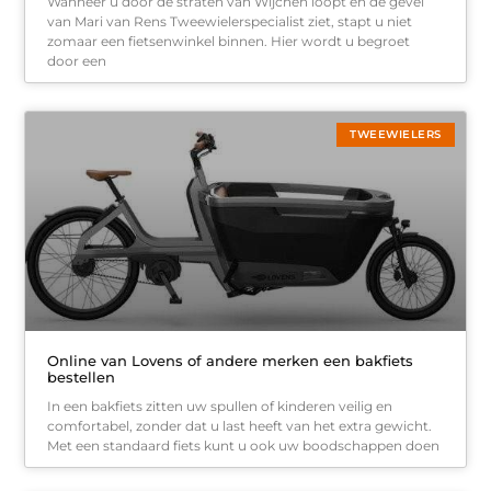
Wanneer u door de straten van Wijchen loopt en de gevel
van Mari van Rens Tweewielerspecialist ziet, stapt u niet
zomaar een fietsenwinkel binnen. Hier wordt u begroet
door een
TWEEWIELERS
Online van Lovens of andere merken een bakfiets
bestellen
In een bakfiets zitten uw spullen of kinderen veilig en
comfortabel, zonder dat u last heeft van het extra gewicht.
Met een standaard fiets kunt u ook uw boodschappen doen