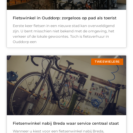
Fietswinkel in Ouddorp: zorgeloos op pad als toerist
Eerste keer fietsen in een nieuwe stad kan overweldigend
zijn. U bent misschien niet bekend met de omgeving, het
verkeer of de lokale gewoontes. Toch is fietsverhuur in
Ouddorp een
TWEEWIELERS
Fietsenwinkel nabij Breda waar service centraal staat
Wanneer u kiest voor een fietsenwinkel nabij Breda,