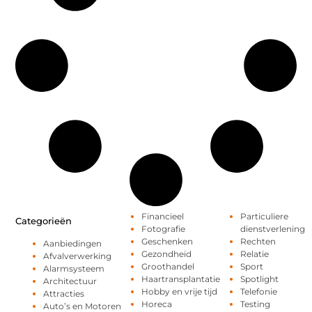
Financieel
Particuliere
Categorieën
Fotografie
dienstverlening
Geschenken
Rechten
Aanbiedingen
Gezondheid
Relatie
Afvalverwerking
Groothandel
Sport
Alarmsysteem
Haartransplantatie
Spotlight
Architectuur
Hobby en vrije tijd
Telefonie
Attracties
Horeca
Testing
Auto’s en Motoren