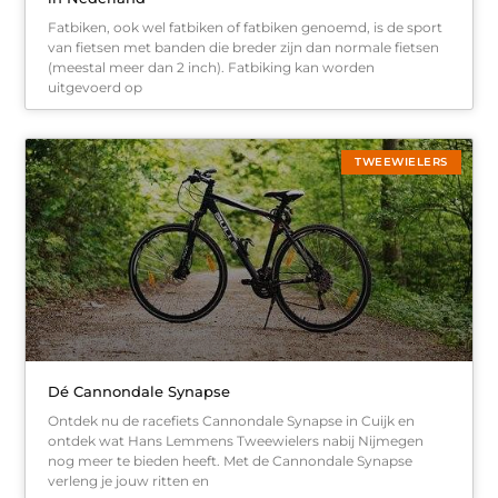
Fatbiken, ook wel fatbiken of fatbiken genoemd, is de sport
van fietsen met banden die breder zijn dan normale fietsen
(meestal meer dan 2 inch). Fatbiking kan worden
uitgevoerd op
TWEEWIELERS
Dé Cannondale Synapse
Ontdek nu de racefiets Cannondale Synapse in Cuijk en
ontdek wat Hans Lemmens Tweewielers nabij Nijmegen
nog meer te bieden heeft. Met de Cannondale Synapse
verleng je jouw ritten en