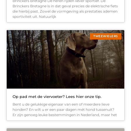
Brinckers Bretagne De heren rijden liever sportief. De
Brinckers Bretagne is in dat geval precies de elektrische fiets
die hierbij past. Zowel de vormgeving als prestaties ademen
sportiviteit uit. Natuurlijk
TWEEWIELERS
Op pad met de viervoeter? Lees hier onze tip.
Bent u de gelukkige eigenaar van een of meerdere lieve
honden? En wilt u er een paar dagen mét hond tussenuit?
Er zijn genoeg leuke bestemmingen in Nederland, maar het