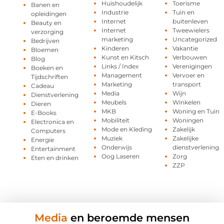
Huishoudelijk
Toerisme
Banen en
Industrie
Tuin en
opleidingen
Internet
buitenleven
Beauty en
Internet
Tweewielers
verzorging
marketing
Uncategorized
Bedrijven
Kinderen
Vakantie
Bloemen
Kunst en Kitsch
Verbouwen
Blog
Links / Index
Verenigingen
Boeken en
Management
Vervoer en
Tijdschriften
Marketing
transport
Cadeau
Media
Wijn
Dienstverlening
Meubels
Winkelen
Dieren
MKB
Woning en Tuin
E-Books
Mobiliteit
Woningen
Electronica en
Mode en Kleding
Zakelijk
Computers
Muziek
Zakelijke
Energie
Onderwijs
dienstverlening
Entertainment
Oog Laseren
Zorg
Eten en drinken
ZZP
Media
en beroemde mensen