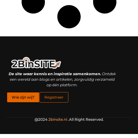
Linkbuilding platform: je geheime wapen of je grootste valkuil?
Geld verdienen met links: hoe een simpele klik inkomsten oplevert
De site waar kennis en inspiratie samenkomen.
Ontdek
een wereld aan blogs en artikelen, zorgvuldig verzameld
op één platform.
Wie zijn wij?
Registreer
@2024
2binsite.nl
.All Right Reserved.