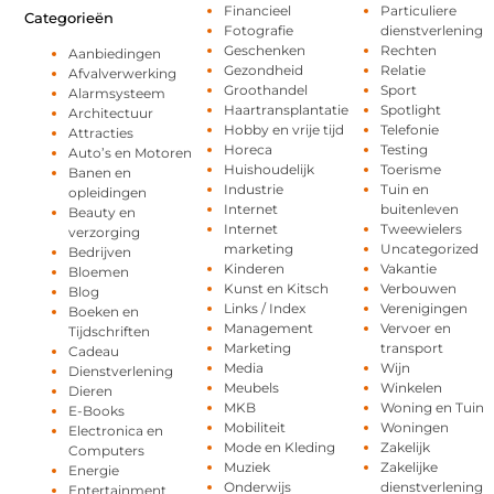
Financieel
Particuliere
Categorieën
Fotografie
dienstverlening
Geschenken
Rechten
Aanbiedingen
Gezondheid
Relatie
Afvalverwerking
Groothandel
Sport
Alarmsysteem
Haartransplantatie
Spotlight
Architectuur
Hobby en vrije tijd
Telefonie
Attracties
Horeca
Testing
Auto’s en Motoren
Huishoudelijk
Toerisme
Banen en
Industrie
Tuin en
opleidingen
Internet
buitenleven
Beauty en
Internet
Tweewielers
verzorging
marketing
Uncategorized
Bedrijven
Kinderen
Vakantie
Bloemen
Kunst en Kitsch
Verbouwen
Blog
Links / Index
Verenigingen
Boeken en
Management
Vervoer en
Tijdschriften
Marketing
transport
Cadeau
Media
Wijn
Dienstverlening
Meubels
Winkelen
Dieren
MKB
Woning en Tuin
E-Books
Mobiliteit
Woningen
Electronica en
Mode en Kleding
Zakelijk
Computers
Muziek
Zakelijke
Energie
Onderwijs
dienstverlening
Entertainment