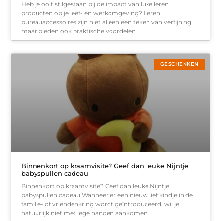
Heb je ooit stilgestaan bij de impact van luxe leren
producten op je leef- en werkomgeving? Leren
bureauaccessoires zijn niet alleen een teken van verfijning,
maar bieden ook praktische voordelen
GESCHENKEN
Binnenkort op kraamvisite? Geef dan leuke Nijntje
babyspullen cadeau
Binnenkort op kraamvisite? Geef dan leuke Nijntje
babyspullen cadeau Wanneer er een nieuw lief kindje in de
familie- of vriendenkring wordt geïntroduceerd, wil je
natuurlijk niet met lege handen aankomen.