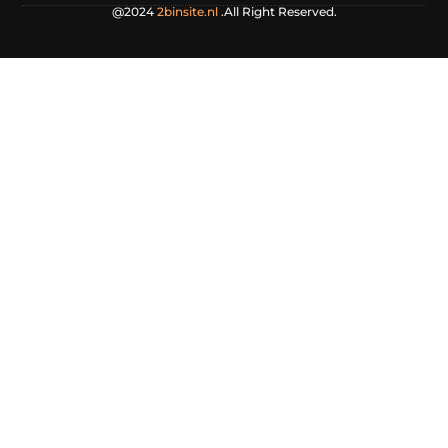
@2024
2binsite.nl
.All Right Reserved.