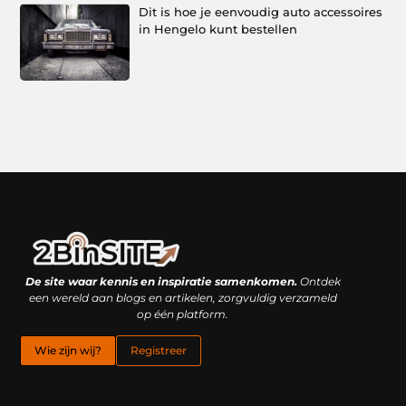
Dit is hoe je eenvoudig auto accessoires
in Hengelo kunt bestellen
Linkbuilding platform: je geheime wapen of je grootste valkuil?
Geld verdienen met links: hoe een simpele klik inkomsten oplevert
De site waar kennis en inspiratie samenkomen.
Ontdek
een wereld aan blogs en artikelen, zorgvuldig verzameld
op één platform.
Wie zijn wij?
Registreer