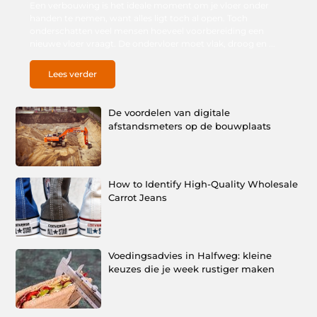
Een verbouwing is het ideale moment om je vloer onder
handen te nemen, want alles ligt toch al open. Toch
onderschatten veel mensen hoeveel voorbereiding een
nieuwe vloer vraagt. De ondervloer moet vlak, droog en ...
Lees verder
De voordelen van digitale
afstandsmeters op de bouwplaats
How to Identify High-Quality Wholesale
Carrot Jeans
Voedingsadvies in Halfweg: kleine
keuzes die je week rustiger maken