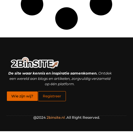
Linkbuilding platform: je geheime wapen of je grootste valkuil?
Geld verdienen met links: hoe een simpele klik inkomsten oplevert
De site waar kennis en inspiratie samenkomen.
Ontdek
een wereld aan blogs en artikelen, zorgvuldig verzameld
op één platform.
Wie zijn wij?
Registreer
@2024
2binsite.nl
.All Right Reserved.