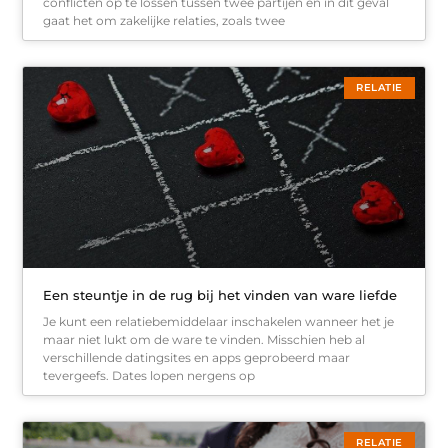
conflicten op te lossen tussen twee partijen en in dit geval
gaat het om zakelijke relaties, zoals twee
RELATIE
Een steuntje in de rug bij het vinden van ware liefde
Je kunt een relatiebemiddelaar inschakelen wanneer het je
maar niet lukt om de ware te vinden. Misschien heb al
verschillende datingsites en apps geprobeerd maar
tevergeefs. Dates lopen nergens op
RELATIE