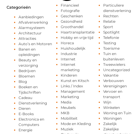
Financieel
Particuliere
Categorieën
Fotografie
dienstverlening
Geschenken
Rechten
Aanbiedingen
Gezondheid
Relatie
Afvalverwerking
Groothandel
Sport
Alarmsysteem
Haartransplantatie
Spotlight
Architectuur
Hobby en vrije tijd
Telefonie
Attracties
Horeca
Testing
Auto’s en Motoren
Huishoudelijk
Toerisme
Banen en
Industrie
Tuin en
opleidingen
Internet
buitenleven
Beauty en
Internet
Tweewielers
verzorging
marketing
Uncategorized
Bedrijven
Kinderen
Vakantie
Bloemen
Kunst en Kitsch
Verbouwen
Blog
Links / Index
Verenigingen
Boeken en
Management
Vervoer en
Tijdschriften
Marketing
transport
Cadeau
Media
Wijn
Dienstverlening
Meubels
Winkelen
Dieren
MKB
Woning en Tuin
E-Books
Mobiliteit
Woningen
Electronica en
Mode en Kleding
Zakelijk
Computers
Muziek
Zakelijke
Energie