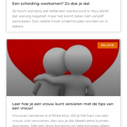
Een scheiding voorkomen? Zo doe je dat
Je hoort wel eens dat liefde een werkwoord is. Nou klinkt
dat wel erg negatief, maar het komt zeker niet vanzelf
aanwaaien. Een relatie moet onderhouden worden en in
zekere
RELATIE
Leer hoe je een vrouw kunt versieren met de tips van
een vrouw!
Vrouwen versieren is al flinke klus. Wil je het hart van een
vrouw vlot veroveren, dan zou je die ideeën eens kunnen
doorlezen. Met een doos bonbons op Valentijnsdag alleen