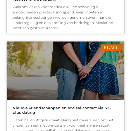
Waarom kiezen voor mediation? Een scheiding is
emotioneel en praktisch ingrijpend. Vaak moeten er
belangrijke beslissingen worden genomen over financiën,
kinderregeling en de verdeling van bezittingen. Mediation
biedt een gestructureerde
RELATIE
Nieuwe vriendschappen en sociaal contact via 50-
plus dating
Daten na je vijftigste draait allang niet meer alleen om het
vinden van een nieuwe partner. Voor veel mensen staat
sociaal contact, gezelligheid en het delen van interesses