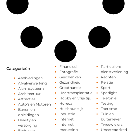
Financieel
Particuliere
Categorieën
Fotografie
dienstverlening
Geschenken
Rechten
Aanbiedingen
Gezondheid
Relatie
Afvalverwerking
Groothandel
Sport
Alarmsysteem
Haartransplantatie
Spotlight
Architectuur
Hobby en vrije tijd
Telefonie
Attracties
Horeca
Testing
Auto’s en Motoren
Huishoudelijk
Toerisme
Banen en
Industrie
Tuin en
opleidingen
Internet
buitenleven
Beauty en
Internet
Tweewielers
verzorging
marketing
Uncategorized
Bedrijven