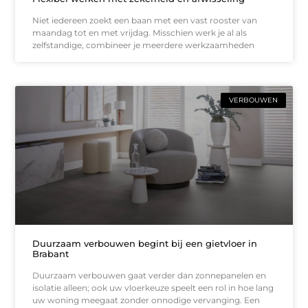
Niet iedereen zoekt een baan met een vast rooster van
maandag tot en met vrijdag. Misschien werk je al als
zelfstandige, combineer je meerdere werkzaamheden
VERBOUWEN
Duurzaam verbouwen begint bij een gietvloer in
Brabant
Duurzaam verbouwen gaat verder dan zonnepanelen en
isolatie alleen; ook uw vloerkeuze speelt een rol in hoe lang
uw woning meegaat zonder onnodige vervanging. Een