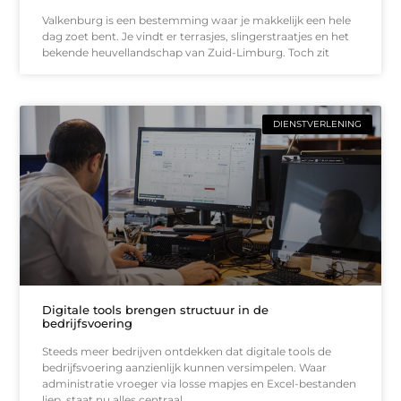
Valkenburg is een bestemming waar je makkelijk een hele
dag zoet bent. Je vindt er terrasjes, slingerstraatjes en het
bekende heuvellandschap van Zuid-Limburg. Toch zit
DIENSTVERLENING
Digitale tools brengen structuur in de
bedrijfsvoering
Steeds meer bedrijven ontdekken dat digitale tools de
bedrijfsvoering aanzienlijk kunnen versimpelen. Waar
administratie vroeger via losse mapjes en Excel-bestanden
liep, staat nu alles centraal