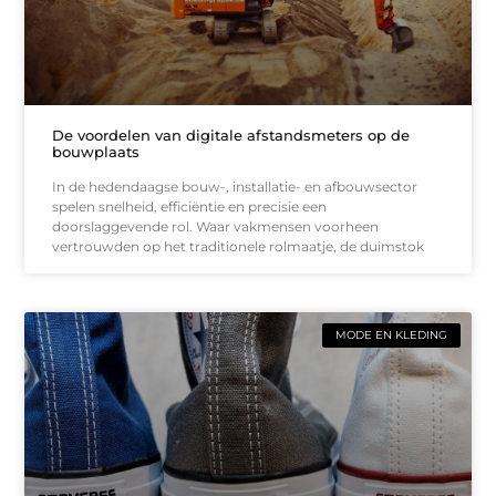
De voordelen van digitale afstandsmeters op de
bouwplaats
In de hedendaagse bouw-, installatie- en afbouwsector
spelen snelheid, efficiëntie en precisie een
doorslaggevende rol. Waar vakmensen voorheen
vertrouwden op het traditionele rolmaatje, de duimstok
MODE EN KLEDING