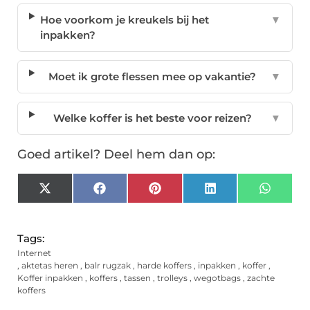
Hoe voorkom je kreukels bij het
▼
inpakken?
Moet ik grote flessen mee op vakantie?
▼
Welke koffer is het beste voor reizen?
▼
Goed artikel? Deel hem dan op:
X
Facebook
Pinterest
LinkedIn
Whats
(Twitter)
Tags:
Internet
,
aktetas heren
,
balr rugzak
,
harde koffers
,
inpakken
,
koffer
,
Koffer inpakken
,
koffers
,
tassen
,
trolleys
,
wegotbags
,
zachte
koffers