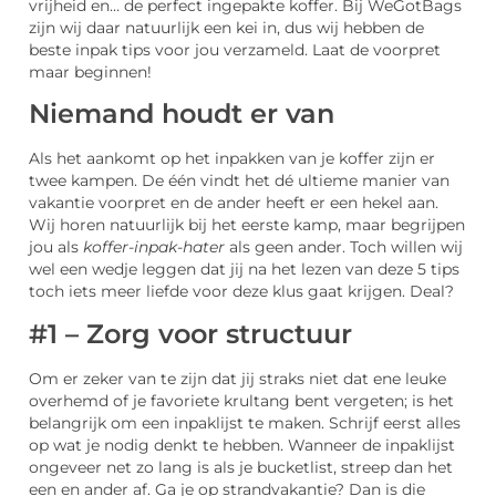
vrijheid en… de perfect ingepakte koffer. Bij WeGotBags
zijn wij daar natuurlijk een kei in, dus wij hebben de
beste inpak tips voor jou verzameld. Laat de voorpret
maar beginnen!
Niemand houdt er van
Als het aankomt op het inpakken van je koffer zijn er
twee kampen. De één vindt het dé ultieme manier van
vakantie voorpret en de ander heeft er een hekel aan.
Wij horen natuurlijk bij het eerste kamp, maar begrijpen
jou als
koffer-inpak-hater
als geen ander. Toch willen wij
wel een wedje leggen dat jij na het lezen van deze 5 tips
toch iets meer liefde voor deze klus gaat krijgen. Deal?
#1 – Zorg voor structuur
Om er zeker van te zijn dat jij straks niet dat ene leuke
overhemd of je favoriete krultang bent vergeten; is het
belangrijk om een inpaklijst te maken. Schrijf eerst alles
op wat je nodig denkt te hebben. Wanneer de inpaklijst
ongeveer net zo lang is als je bucketlist, streep dan het
een en ander af. Ga je op strandvakantie? Dan is die