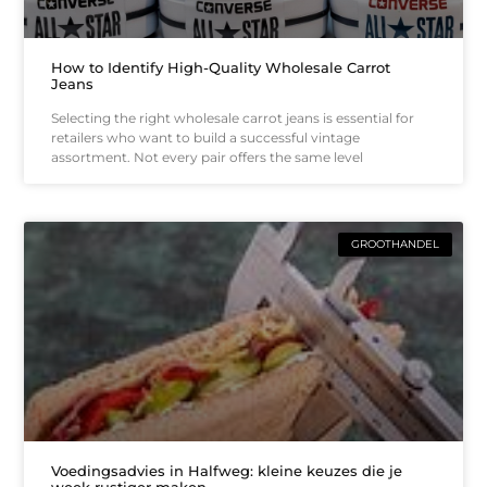
How to Identify High-Quality Wholesale Carrot
Jeans
Selecting the right wholesale carrot jeans is essential for
retailers who want to build a successful vintage
assortment. Not every pair offers the same level
GROOTHANDEL
Voedingsadvies in Halfweg: kleine keuzes die je
week rustiger maken