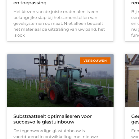
en toepassing
ren
Het kiezen van de juiste materialen is een
Bij
belangrijke stap bij het samenstellen van
een
gevelsystemen op maat. Niet alleen bepaalt
en 
het materiaal de uitstraling van uw pand, het
nu 
is ook
fun
VERBOUWEN
Substraatteelt optimaliseren voor
Gee
succesvolle glastuinbouw
gev
De tegenwoordige glastuinbouw is
Een
voortdurend in ontwikkeling, met nieuwe
won