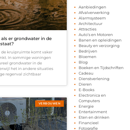
Aanbiedingen
Afvalverwerking
Alarmsysteem
Architectuur
Attracties
Auto’s en Motoren
als er grondwater in de
Banen en opleidingen
 staat?
Beauty en verzorging
Bedrijven
 de kruipruimte komt vaker
Bloemen
enkt. In sommige woningen
Blog
tureel grondwater in de
Boeken en Tijdschriften
erwijl het in andere situaties
Cadeau
ige regenval zichtbaar
Dienstverlening
Dieren
E-Books
Electronica en
Computers
VERBOUWEN
Energie
Entertainment
Eten en drinken
Financieel
Fotografie