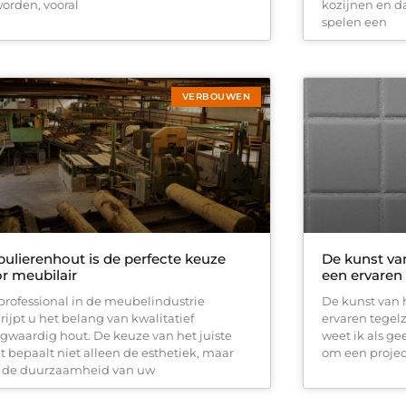
orden, vooral
kozijnen en d
spelen een
VERBOUWEN
ulierenhout is de perfecte keuze
De kunst va
r meubilair
een ervaren 
 professional in de meubelindustrie
De kunst van 
rijpt u het belang van kwalitatief
ervaren tegelz
gwaardig hout. De keuze van het juiste
weet ik als ge
t bepaalt niet alleen de esthetiek, maar
om een projec
 de duurzaamheid van uw