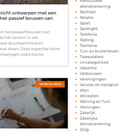
Particuliere
dienstverlening
Rechten
richt ontwerpen met een
Relatie
n het passief bouwen van
Sport
Spotlight
 in het passief bouwen van
Telefonie
t het verschil in elk
Testing
waar duurzaamheid en
Toerisme
raal staan. Deze expertise komt
Tuin en buitenleven
oplossingen zoals slanke
Tweewielers
Uncategorized
Vakantie
Verbouwen
Verenigingen
VERBOUWEN
Vervoer en transport
Wijn
Winkelen
Woning en Tuin
Woningen
Zakelijk
Zakelijke
dienstverlening
Zorg