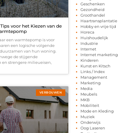
Geschenken
Gezondheid
Groothandel
Haartransplantatie
 Tips voor het Kiezen van de
Hobby en vrije tijd
Warmtepomp
Horeca
Huishoudelijk
aar een warmtepomp is voor
Industrie
naren een logische volgende
Internet
erduurzamen van hun woning.
Internet marketing
anwege de stijgende
Kinderen
n en strengere milieueisen,
Kunst en Kitsch
Links / Index
Management
Marketing
Media
VERBOUWEN
Meubels
MKB
Mobiliteit
Mode en Kleding
Muziek
Onderwijs
Oog Laseren