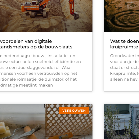
voordelen van digitale
Wat te doen 
standsmeters op de bouwplaats
kruipruimte
de hedendaagse bouw-, installatie- en
Grondwater in
ouwsector spelen snelheid, efficiëntie en
voor dan je d
cisie een doorslaggevende rol. Waar
staat er struc
mensen voorheen vertrouwden op het
kruipruimte, t
ditionele rolmaatje, de duimstok of het
alleen na hev
dmatige meetlint, maken
VERBOUWEN