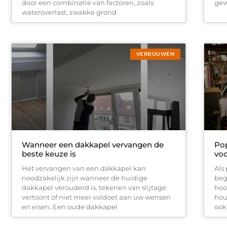
door een combinatie van factoren, zoals
gew
wateroverlast, zwakke grond
VERBOUWEN
Wanneer een dakkapel vervangen de
Pop
beste keuze is
voo
Het vervangen van een dakkapel kan
Als
noodzakelijk zijn wanneer de huidige
beg
dakkapel verouderd is, tekenen van slijtage
hoo
vertoont of niet meer voldoet aan uw wensen
hou
en eisen. Een oude dakkapel
ook