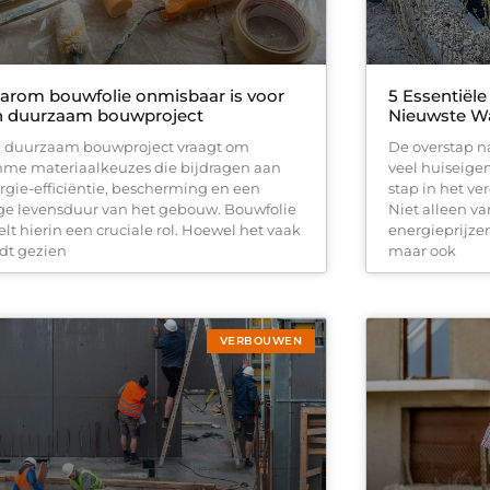
arom bouwfolie onmisbaar is voor
5 Essentiële
n duurzaam bouwproject
Nieuwste 
 duurzaam bouwproject vraagt om
De overstap n
mme materiaalkeuzes die bijdragen aan
veel huiseige
rgie-efficiëntie, bescherming en een
stap in het v
ge levensduur van het gebouw. Bouwfolie
Niet alleen v
elt hierin een cruciale rol. Hoewel het vaak
energieprijze
dt gezien
maar ook
VERBOUWEN