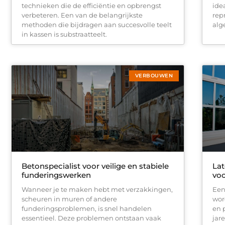
technieken die de efficiëntie en opbrengst
ide
verbeteren. Een van de belangrijkste
repr
methoden die bijdragen aan succesvolle teelt
alg
in kassen is substraatteelt.
VERBOUWEN
Betonspecialist voor veilige en stabiele
Lat
funderingswerken
voo
Wanneer je te maken hebt met verzakkingen,
Een
scheuren in muren of andere
wor
funderingsproblemen, is snel handelen
en 
essentieel. Deze problemen ontstaan vaak
jar