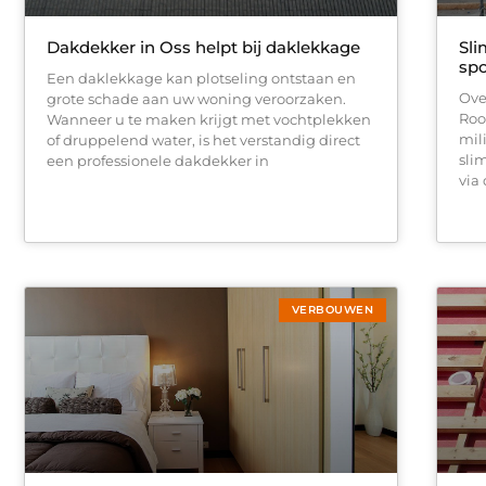
Dakdekker in Oss helpt bij daklekkage
Sli
sp
Een daklekkage kan plotseling ontstaan en
Ove
grote schade aan uw woning veroorzaken.
Roo
Wanneer u te maken krijgt met vochtplekken
mil
of druppelend water, is het verstandig direct
sli
een professionele dakdekker in
via
VERBOUWEN