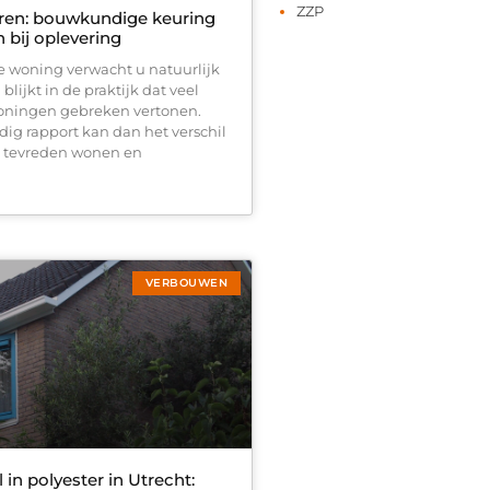
ZZP
eren: bouwkundige keuring
 bij oplevering
e woning verwacht u natuurlijk
 blijkt in de praktijk dat veel
ingen gebreken vertonen.
g rapport kan dan het verschil
 tevreden wonen en
VERBOUWEN
in polyester in Utrecht: