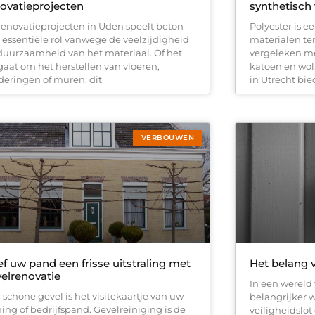
ovatieprojecten
synthetisch 
 renovatieprojecten in Uden speelt beton
Polyester is 
 essentiële rol vanwege de veelzijdigheid
materialen te
duurzaamheid van het materiaal. Of het
vergeleken met
gaat om het herstellen van vloeren,
katoen en wol
deringen of muren, dit
in Utrecht bi
VERBOUWEN
f uw pand een frisse uitstraling met
Het belang v
elrenovatie
In een wereld 
 schone gevel is het visitekaartje van uw
belangrijker w
ing of bedrijfspand. Gevelreiniging is de
veiligheidslot