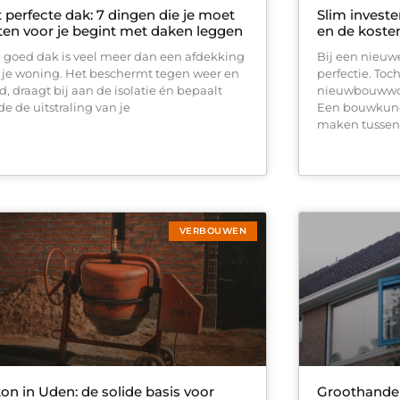
 perfecte dak: 7 dingen die je moet
Slim invest
en voor je begint met daken leggen
en de kosten
 goed dak is veel meer dan een afdekking
Bij een nieuw
 je woning. Het beschermt tegen weer en
perfectie. Toch
d, draagt bij aan de isolatie én bepaalt
nieuwbouwwon
e de uitstraling van je
Een bouwkundi
maken tussen
VERBOUWEN
on in Uden: de solide basis voor
Groothandel 