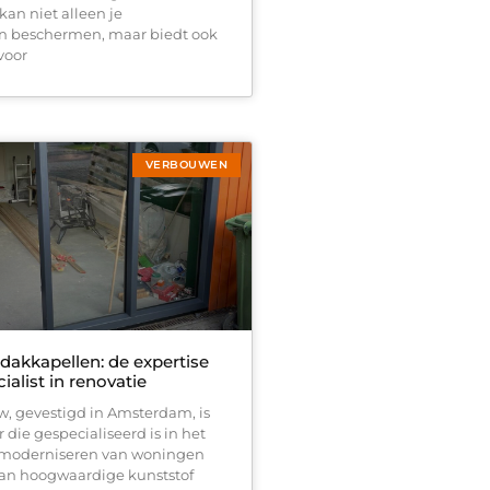
 kan niet alleen je
beschermen, maar biedt ook
voor
VERBOUWEN
dakkapellen: de expertise
ialist in renovatie
 gevestigd in Amsterdam, is
die gespecialiseerd is in het
 moderniseren van woningen
an hoogwaardige kunststof