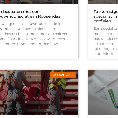
m besparen met een
Toekomstge
ouwmuurisolatie in Roosendaal
specialist i
profielen
rweegt u een spouwmuurisolatie in
Een specialist
sendaal? Dan bent u niet alleen
profielen maak
ieubewust bezig, maar maakt u ook een
bouwproject 
mme financiële keuze. Door warmteverlies
esthetiek cent
 de muren te voorkomen, hoeft uw
tot uiting in 
aluminium
VERBOUWEN