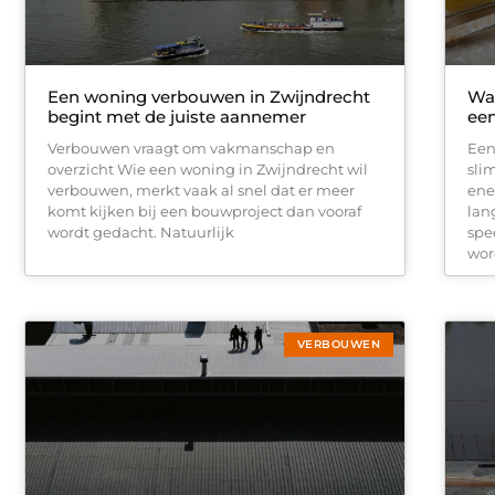
Een woning verbouwen in Zwijndrecht
Wa
begint met de juiste aannemer
ee
Verbouwen vraagt om vakmanschap en
Een
overzicht Wie een woning in Zwijndrecht wil
sli
verbouwen, merkt vaak al snel dat er meer
ene
komt kijken bij een bouwproject dan vooraf
lan
wordt gedacht. Natuurlijk
spe
wor
VERBOUWEN