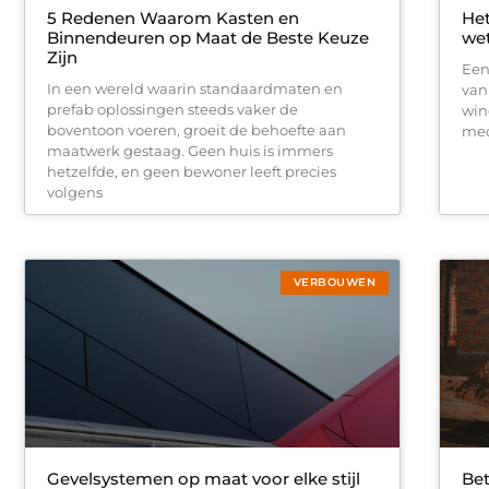
5 Redenen Waarom Kasten en
Het
Binnendeuren op Maat de Beste Keuze
wet
Zijn
Een
In een wereld waarin standaardmaten en
van
prefab oplossingen steeds vaker de
win
boventoon voeren, groeit de behoefte aan
med
maatwerk gestaag. Geen huis is immers
hetzelfde, en geen bewoner leeft precies
volgens
VERBOUWEN
Gevelsystemen op maat voor elke stijl
Bet