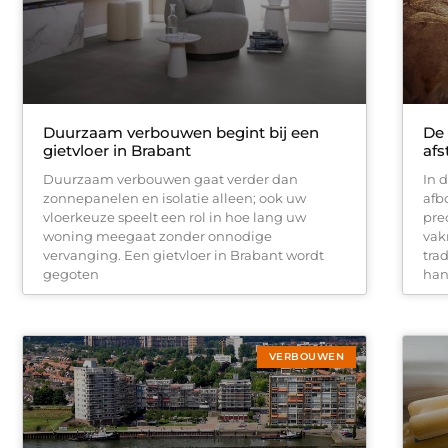
Duurzaam verbouwen begint bij een
De 
gietvloer in Brabant
af
Duurzaam verbouwen gaat verder dan
In 
zonnepanelen en isolatie alleen; ook uw
afb
vloerkeuze speelt een rol in hoe lang uw
pre
woning meegaat zonder onnodige
vak
vervanging. Een gietvloer in Brabant wordt
tra
gegoten
han
VERBOUWEN