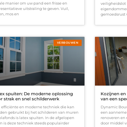
ale manier om uw pand een frisse en
veiligheidslot
esentatieve uitstraling te geven. Vuil,
eigendommen 
en, mos en
gemoedsrust 
VERBOUWEN
ex spuiten: De moderne oplossing
Kozijnen en 
r strak en snel schilderwerk
van een spec
 efficiënte en moderne techniek die kan
Dynamic Bouw,
den gebruikt bij het schilderen van muren
een aannemer 
plafonds is latex spuiten. In de afgelopen
renoveren en
en is deze techniek steeds populairder
door middel v