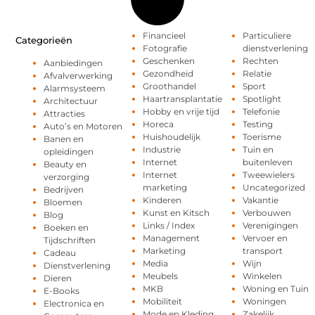
Financieel
Particuliere
Categorieën
Fotografie
dienstverlening
Geschenken
Rechten
Aanbiedingen
Gezondheid
Relatie
Afvalverwerking
Groothandel
Sport
Alarmsysteem
Haartransplantatie
Spotlight
Architectuur
Hobby en vrije tijd
Telefonie
Attracties
Horeca
Testing
Auto’s en Motoren
Huishoudelijk
Toerisme
Banen en
Industrie
Tuin en
opleidingen
Internet
buitenleven
Beauty en
Internet
Tweewielers
verzorging
marketing
Uncategorized
Bedrijven
Kinderen
Vakantie
Bloemen
Kunst en Kitsch
Verbouwen
Blog
Links / Index
Verenigingen
Boeken en
Management
Vervoer en
Tijdschriften
Marketing
transport
Cadeau
Media
Wijn
Dienstverlening
Meubels
Winkelen
Dieren
MKB
Woning en Tuin
E-Books
Mobiliteit
Woningen
Electronica en
Mode en Kleding
Zakelijk