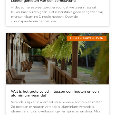
Lekker genieten van een zomeravond
Al dat zomerse weer zorgt ervoor dat we weer massaal
lekker naar buiten gaan. Dat is harstikke goed aangezien wij
mensen vitamine D nodig hebben. Door de
coronapandemie hebben we
TUIN EN BUITENLEVEN
Wat is het grote verschil tussen een houten en een
aluminium veranda?
Veranda’s zijn er in allemaal verschillende soorten en maten.
Zo bestaan er houten veranda’s, aluminium veranda’s,
glazen veranda’s, overkappingen en ga zo maar door. Maar