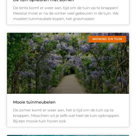
De lente komt er weer aan, tijd om de tuin op te knappen!
Meestal moet er na de winter veel gebeuren in de tuin. We
moeten tuinmeubels kopen, het grasmaaien
WONING EN TUIN
Mooie tuinmeubelen
De zomer komt er weer aan, het is tijd om de tuin op te
knappen. Misschien wil je zelfs wel heel de tuin opknappen.
Bij een mooie tuin horen ook