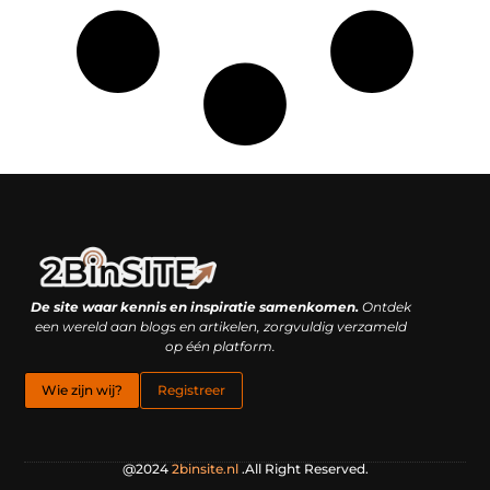
Linkbuilding platform: je geheime wapen of je grootste valkuil?
Geld verdienen met links: hoe een simpele klik inkomsten oplevert
De site waar kennis en inspiratie samenkomen.
Ontdek
een wereld aan blogs en artikelen, zorgvuldig verzameld
op één platform.
Wie zijn wij?
Registreer
@2024
2binsite.nl
.All Right Reserved.