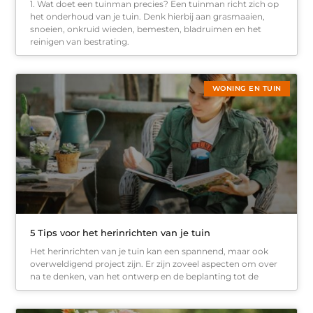
1. Wat doet een tuinman precies? Een tuinman richt zich op
het onderhoud van je tuin. Denk hierbij aan grasmaaien,
snoeien, onkruid wieden, bemesten, bladruimen en het
reinigen van bestrating.
WONING EN TUIN
5 Tips voor het herinrichten van je tuin
Het herinrichten van je tuin kan een spannend, maar ook
overweldigend project zijn. Er zijn zoveel aspecten om over
na te denken, van het ontwerp en de beplanting tot de