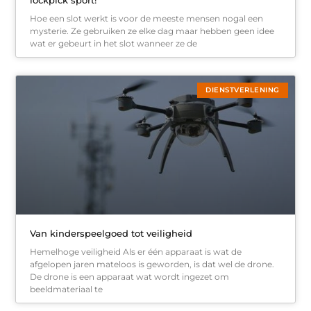
Hoe een slot werkt is voor de meeste mensen nogal een
mysterie. Ze gebruiken ze elke dag maar hebben geen idee
wat er gebeurt in het slot wanneer ze de
DIENSTVERLENING
Van kinderspeelgoed tot veiligheid
Hemelhoge veiligheid Als er één apparaat is wat de
afgelopen jaren mateloos is geworden, is dat wel de drone.
De drone is een apparaat wat wordt ingezet om
beeldmateriaal te