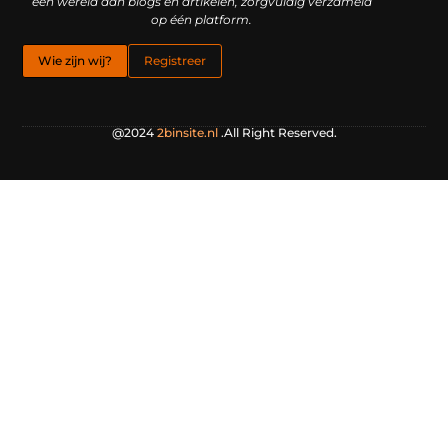
een wereld aan blogs en artikelen, zorgvuldig verzameld
op één platform.
Wie zijn wij?
Registreer
@2024
2binsite.nl
.All Right Reserved.