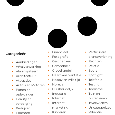
Financieel
Particuliere
Categorieën
Fotografie
dienstverlening
Geschenken
Rechten
Aanbiedingen
Gezondheid
Relatie
Afvalverwerking
Groothandel
Sport
Alarmsysteem
Haartransplantatie
Spotlight
Architectuur
Hobby en vrije tijd
Telefonie
Attracties
Horeca
Testing
Auto’s en Motoren
Huishoudelijk
Toerisme
Banen en
Industrie
Tuin en
opleidingen
Internet
buitenleven
Beauty en
Internet
Tweewielers
verzorging
marketing
Uncategorized
Bedrijven
Kinderen
Vakantie
Bloemen