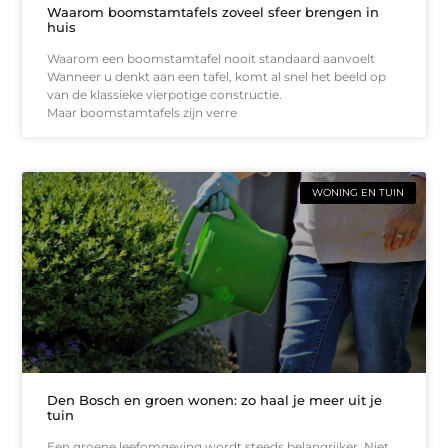
Waarom boomstamtafels zoveel sfeer brengen in
huis
Waarom een boomstamtafel nooit standaard aanvoelt
Wanneer u denkt aan een tafel, komt al snel het beeld op
van de klassieke vierpotige constructie.
Maar boomstamtafels zijn verre
WONING EN TUIN
Den Bosch en groen wonen: zo haal je meer uit je
tuin
Een groene leefomgeving wordt steeds belangrijker. Niet