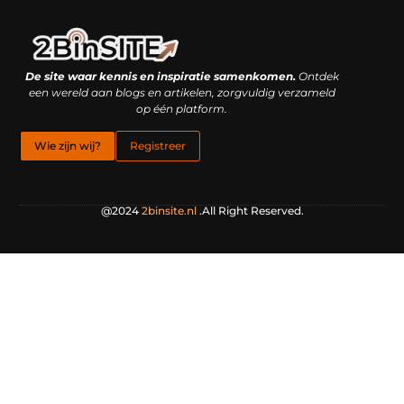
Linkbuilding platform: je geheime wapen of je grootste valkuil?
Geld verdienen met links: hoe een simpele klik inkomsten oplevert
De site waar kennis en inspiratie samenkomen.
Ontdek
een wereld aan blogs en artikelen, zorgvuldig verzameld
op één platform.
Wie zijn wij?
Registreer
@2024
2binsite.nl
.All Right Reserved.