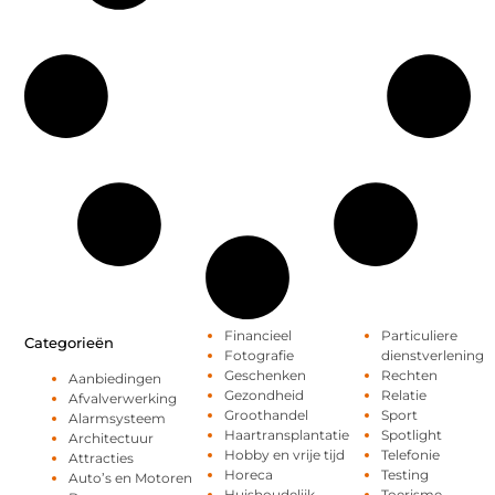
Financieel
Particuliere
Categorieën
Fotografie
dienstverlening
Geschenken
Rechten
Aanbiedingen
Gezondheid
Relatie
Afvalverwerking
Groothandel
Sport
Alarmsysteem
Haartransplantatie
Spotlight
Architectuur
Hobby en vrije tijd
Telefonie
Attracties
Horeca
Testing
Auto’s en Motoren
Huishoudelijk
Toerisme