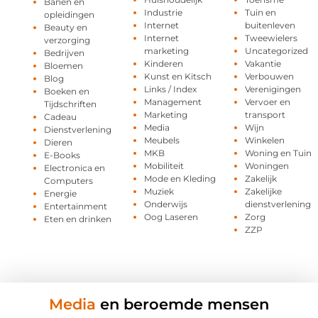
Banen en
Industrie
Tuin en
opleidingen
Internet
buitenleven
Beauty en
Internet
Tweewielers
verzorging
marketing
Uncategorized
Bedrijven
Kinderen
Vakantie
Bloemen
Kunst en Kitsch
Verbouwen
Blog
Links / Index
Verenigingen
Boeken en
Management
Vervoer en
Tijdschriften
Marketing
transport
Cadeau
Media
Wijn
Dienstverlening
Meubels
Winkelen
Dieren
MKB
Woning en Tuin
E-Books
Mobiliteit
Woningen
Electronica en
Mode en Kleding
Zakelijk
Computers
Muziek
Zakelijke
Energie
Onderwijs
dienstverlening
Entertainment
Oog Laseren
Zorg
Eten en drinken
ZZP
Media
en beroemde mensen