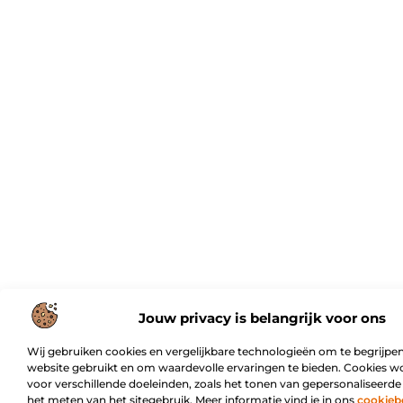
Jouw privacy is belangrijk voor ons
Wij gebruiken cookies en vergelijkbare technologieën om te begrijpen
website gebruikt en om waardevolle ervaringen te bieden. Cookies w
voor verschillende doeleinden, zoals het tonen van gepersonaliseerde
het meten van het sitegebruik. Meer informatie vind je in ons
cookieb