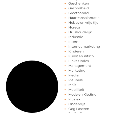
Geschenken
Gezondheid
Groothandel
Haartransplantatie
Hobby en vrije tijd
Horeca
Huishoudelijk
Industrie
Internet
Internet marketing
Kinderen
Kunst en Kitsch
Links / Index
Management
Marketing
Media
Meubels
MKB
Mobiliteit
Mode en Kleding
Muziek
Onderwijs
Oog Laseren