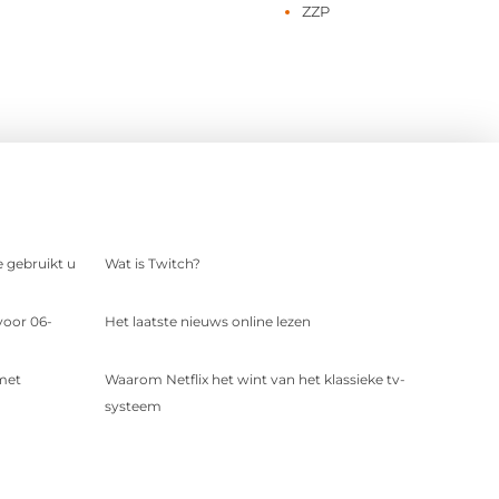
ZZP
e gebruikt u
Wat is Twitch?
voor 06-
Het laatste nieuws online lezen
 met
Waarom Netflix het wint van het klassieke tv-
systeem