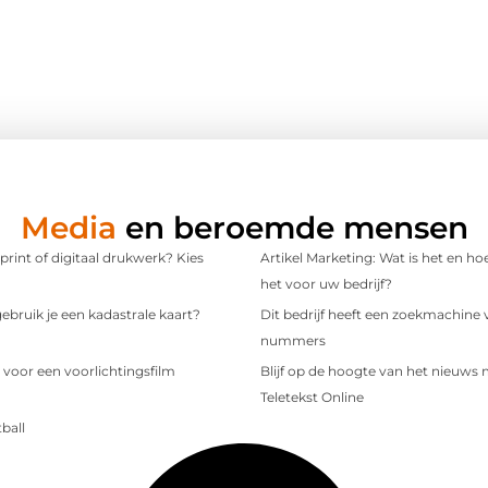
Media
en beroemde mensen
 print of digitaal drukwerk? Kies
Artikel Marketing: Wat is het en ho
het voor uw bedrijf?
bruik je een kadastrale kaart?
Dit bedrijf heeft een zoekmachine 
nummers
 voor een voorlichtingsfilm
Blijf op de hoogte van het nieuws
Teletekst Online
ball