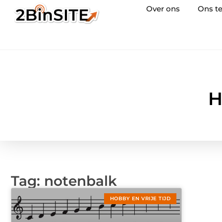
Over ons
Ons t
H
Tag: notenbalk
HOBBY EN VRIJE TIJD