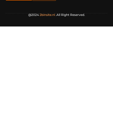
@2024
2binsite.nl
.All Right Reserved.