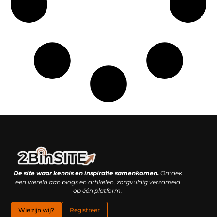
Linkbuilding platform: je geheime wapen of je grootste valkuil?
Geld verdienen met links: hoe een simpele klik inkomsten oplevert
De site waar kennis en inspiratie samenkomen.
Ontdek
een wereld aan blogs en artikelen, zorgvuldig verzameld
op één platform.
Wie zijn wij?
Registreer