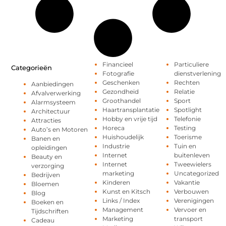
Financieel
Particuliere
Categorieën
Fotografie
dienstverlening
Geschenken
Rechten
Aanbiedingen
Gezondheid
Relatie
Afvalverwerking
Groothandel
Sport
Alarmsysteem
Haartransplantatie
Spotlight
Architectuur
Hobby en vrije tijd
Telefonie
Attracties
Horeca
Testing
Auto’s en Motoren
Huishoudelijk
Toerisme
Banen en
Industrie
Tuin en
opleidingen
Internet
buitenleven
Beauty en
Internet
Tweewielers
verzorging
marketing
Uncategorized
Bedrijven
Kinderen
Vakantie
Bloemen
Kunst en Kitsch
Verbouwen
Blog
Links / Index
Verenigingen
Boeken en
Management
Vervoer en
Tijdschriften
Marketing
transport
Cadeau