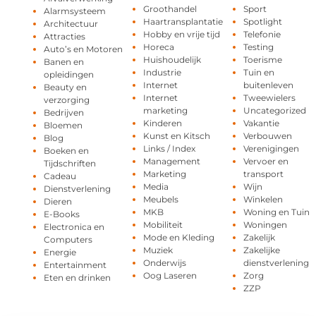
Groothandel
Sport
Alarmsysteem
Haartransplantatie
Spotlight
Architectuur
Hobby en vrije tijd
Telefonie
Attracties
Horeca
Testing
Auto’s en Motoren
Huishoudelijk
Toerisme
Banen en
Industrie
Tuin en
opleidingen
Internet
buitenleven
Beauty en
Internet
Tweewielers
verzorging
marketing
Uncategorized
Bedrijven
Kinderen
Vakantie
Bloemen
Kunst en Kitsch
Verbouwen
Blog
Links / Index
Verenigingen
Boeken en
Management
Vervoer en
Tijdschriften
Marketing
transport
Cadeau
Media
Wijn
Dienstverlening
Meubels
Winkelen
Dieren
MKB
Woning en Tuin
E-Books
Mobiliteit
Woningen
Electronica en
Mode en Kleding
Zakelijk
Computers
Muziek
Zakelijke
Energie
Onderwijs
dienstverlening
Entertainment
Oog Laseren
Zorg
Eten en drinken
ZZP