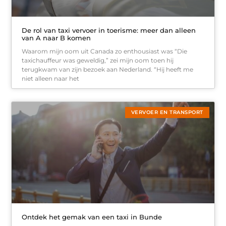
De rol van taxi vervoer in toerisme: meer dan alleen
van A naar B komen
Waarom mijn oom uit Canada zo enthousiast was “Die
taxichauffeur was geweldig,” zei mijn oom toen hij
terugkwam van zijn bezoek aan Nederland. “Hij heeft me
niet alleen naar het
VERVOER EN TRANSPORT
Ontdek het gemak van een taxi in Bunde