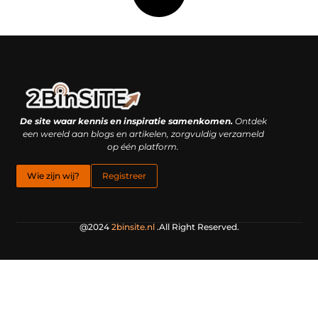
Linkbuilding platform: je geheime wapen of je grootste valkuil?
Geld verdienen met links: hoe een simpele klik inkomsten oplevert
De site waar kennis en inspiratie samenkomen.
Ontdek
een wereld aan blogs en artikelen, zorgvuldig verzameld
op één platform.
Wie zijn wij?
Registreer
@2024
2binsite.nl
.All Right Reserved.