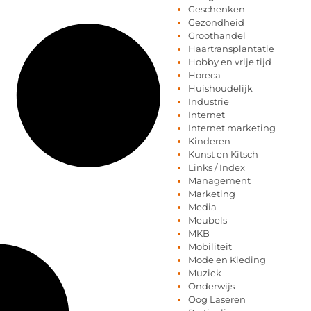
Geschenken
Gezondheid
Groothandel
Haartransplantatie
Hobby en vrije tijd
Horeca
Huishoudelijk
Industrie
Internet
Internet marketing
Kinderen
Kunst en Kitsch
Links / Index
Management
Marketing
Media
Meubels
MKB
Mobiliteit
Mode en Kleding
Muziek
Onderwijs
Oog Laseren