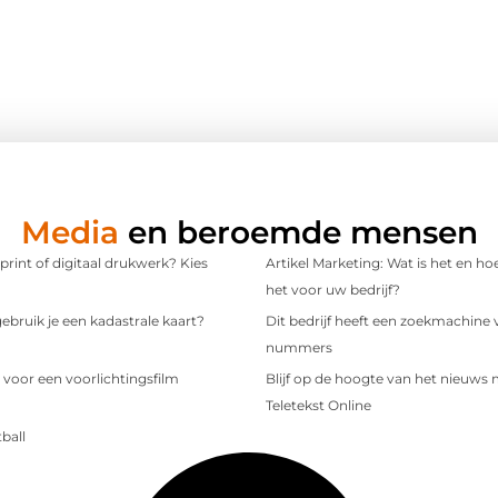
Media
en beroemde mensen
 print of digitaal drukwerk? Kies
Artikel Marketing: Wat is het en ho
het voor uw bedrijf?
bruik je een kadastrale kaart?
Dit bedrijf heeft een zoekmachine 
nummers
 voor een voorlichtingsfilm
Blijf op de hoogte van het nieuws
Teletekst Online
ball