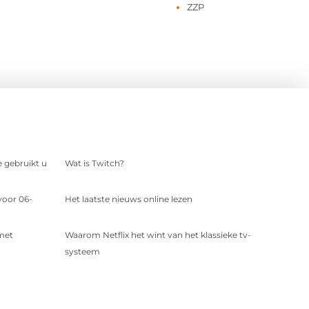
ZZP
e gebruikt u
Wat is Twitch?
voor 06-
Het laatste nieuws online lezen
 met
Waarom Netflix het wint van het klassieke tv-
systeem