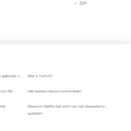
ZZP
e gebruikt u
Wat is Twitch?
voor 06-
Het laatste nieuws online lezen
 met
Waarom Netflix het wint van het klassieke tv-
systeem