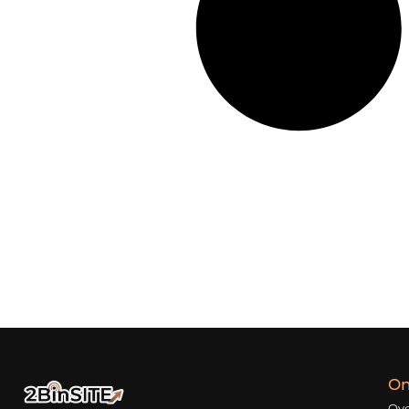
On
Ove