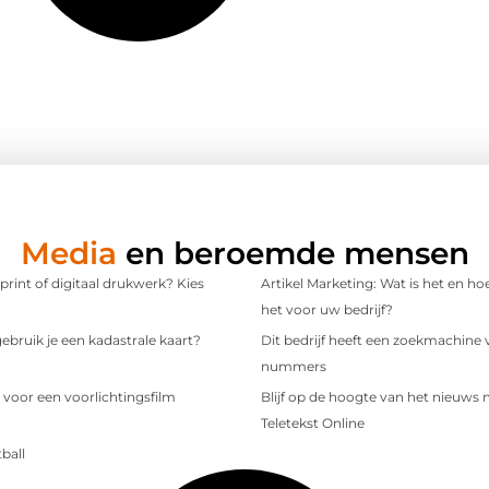
Media
en beroemde mensen
 print of digitaal drukwerk? Kies
Artikel Marketing: Wat is het en ho
het voor uw bedrijf?
bruik je een kadastrale kaart?
Dit bedrijf heeft een zoekmachine 
nummers
 voor een voorlichtingsfilm
Blijf op de hoogte van het nieuws
Teletekst Online
ball