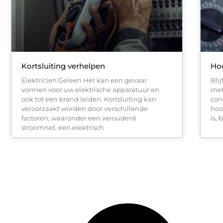
Kortsluiting verhelpen
Hoo
Elektricien Geleen Het kan een gevaar
Bli
vormen voor uw elektrische apparatuur en
met
ook tot een brand leiden. Kortsluiting kan
con
veroorzaakt worden door verschillende
hoo
factoren, waaronder een verouderd
is, 
stroomnet, een elektrisch