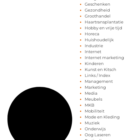
Geschenken
Gezondheid
Groothandel
Haartransplantatie
Hobby en vrije tijd
Horeca
Huishoudelijk
Industrie
Internet
Internet marketing
Kinderen
Kunst en Kitsch
Links / Index
Management
Marketing
Media
Meubels
MKB
Mobiliteit
Mode en Kleding
Muziek
Onderwijs
Oog Laseren