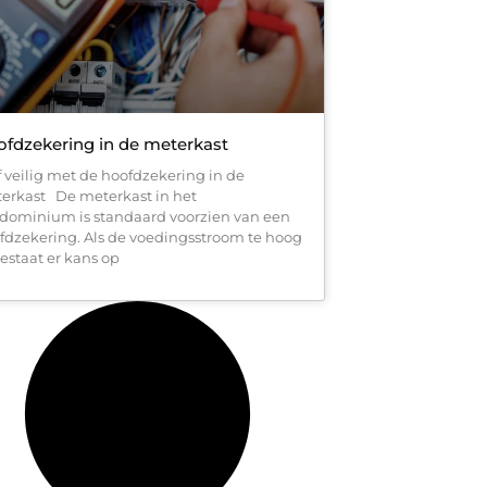
fdzekering in de meterkast
jf veilig met de hoofdzekering in de
erkast De meterkast in het
dominium is standaard voorzien van een
fdzekering. Als de voedingsstroom te hoog
bestaat er kans op