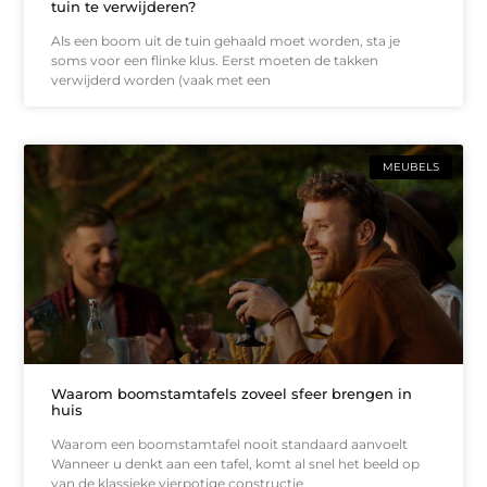
tuin te verwijderen?
Als een boom uit de tuin gehaald moet worden, sta je
soms voor een flinke klus. Eerst moeten de takken
verwijderd worden (vaak met een
MEUBELS
Waarom boomstamtafels zoveel sfeer brengen in
huis
Waarom een boomstamtafel nooit standaard aanvoelt
Wanneer u denkt aan een tafel, komt al snel het beeld op
van de klassieke vierpotige constructie.