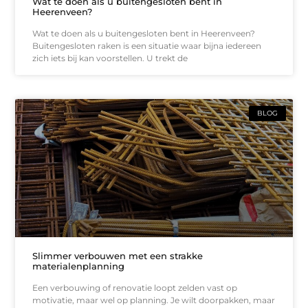
Wat te doen als u buitengesloten bent in
Heerenveen?
Wat te doen als u buitengesloten bent in Heerenveen?
Buitengesloten raken is een situatie waar bijna iedereen
zich iets bij kan voorstellen. U trekt de
BLOG
Slimmer verbouwen met een strakke
materialenplanning
Een verbouwing of renovatie loopt zelden vast op
motivatie, maar wel op planning. Je wilt doorpakken, maar