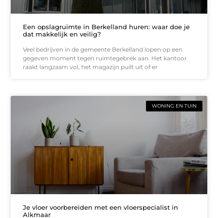
Een opslagruimte in Berkelland huren: waar doe je
dat makkelijk en veilig?
Veel bedrijven in de gemeente Berkelland lopen op een
gegeven moment tegen ruimtegebrek aan. Het kantoor
raakt langzaam vol, het magazijn puilt uit of er
WONING EN TUIN
Je vloer voorbereiden met een vloerspecialist in
Alkmaar