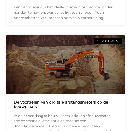
Een verbouwing is het ideale moment om je vloer onder
handen te nemen, want alles ligt toch al open. Toch
onderschatten veel mensen hoeveel voorbereiding
VERBOUWEN
De voordelen van digitale afstandsmeters op de
bouwplaats
In de hedendaagse bouw-, installatie- en afbouwsector
spelen snelheid, efficiëntie en precisie een
doorslaggevende rol. Waar vakmensen voorheen