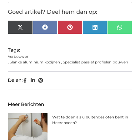
Goed artikel? Deel hem dan op:
X
Facebook
Pinterest
LinkedIn
Whats
(Twitter)
Tags:
Verbouwen
,
Slanke aluminium kozijnen
,
Specialist passief profielen bouwen
Delen:
Meer Berichten
Wat te doen als u buitengesloten bent in
Heerenveen?