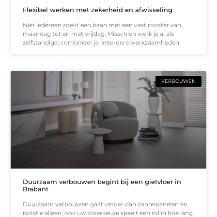
Flexibel werken met zekerheid en afwisseling
Niet iedereen zoekt een baan met een vast rooster van
maandag tot en met vrijdag. Misschien werk je al als
zelfstandige, combineer je meerdere werkzaamheden
VERBOUWEN
Duurzaam verbouwen begint bij een gietvloer in
Brabant
Duurzaam verbouwen gaat verder dan zonnepanelen en
isolatie alleen; ook uw vloerkeuze speelt een rol in hoe lang