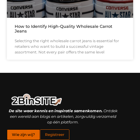
How to Identify High-Quality Wholesale Carrot
Jeans
Selecting the right wholesale carrot jeans is essential for
retailers who want to build a successful vintage
assortment. Not every pair offers the same level
Linkbuilding platform: je geheime wapen of je grootste valkuil?
Geld verdienen met links: hoe een simpele klik inkomsten oplevert
De site waar kennis en inspiratie samenkomen.
Ontdek
een wereld aan blogs en artikelen, zorgvuldig verzameld
op één platform.
Wie zijn wij?
Registreer