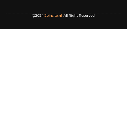
@2024
2binsite.nl
.All Right Reserved.