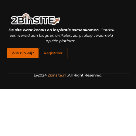
Linkbuilding platform: je geheime wapen of je grootste valkuil?
Geld verdienen met links: hoe een simpele klik inkomsten oplevert
De site waar kennis en inspiratie samenkomen.
Ontdek
een wereld aan blogs en artikelen, zorgvuldig verzameld
op één platform.
Wie zijn wij?
Registreer
@2024
2binsite.nl
.All Right Reserved.