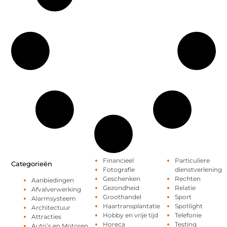
Financieel
Particuliere
Categorieën
Fotografie
dienstverlening
Geschenken
Rechten
Aanbiedingen
Gezondheid
Relatie
Afvalverwerking
Groothandel
Sport
Alarmsysteem
Haartransplantatie
Spotlight
Architectuur
Hobby en vrije tijd
Telefonie
Attracties
Horeca
Testing
Auto’s en Motoren