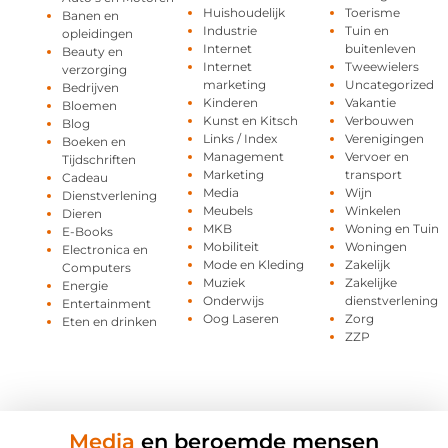
Huishoudelijk
Toerisme
Banen en
Industrie
Tuin en
opleidingen
Internet
buitenleven
Beauty en
Internet
Tweewielers
verzorging
marketing
Uncategorized
Bedrijven
Kinderen
Vakantie
Bloemen
Kunst en Kitsch
Verbouwen
Blog
Links / Index
Verenigingen
Boeken en
Management
Vervoer en
Tijdschriften
Marketing
transport
Cadeau
Media
Wijn
Dienstverlening
Meubels
Winkelen
Dieren
MKB
Woning en Tuin
E-Books
Mobiliteit
Woningen
Electronica en
Mode en Kleding
Zakelijk
Computers
Muziek
Zakelijke
Energie
Onderwijs
dienstverlening
Entertainment
Oog Laseren
Zorg
Eten en drinken
ZZP
Media
en beroemde mensen