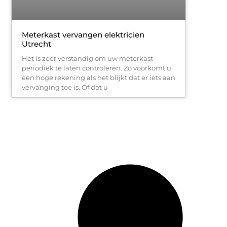
Meterkast vervangen elektricien
Utrecht
Het is zeer verstandig om uw meterkast
periodiek te laten controleren. Zo voorkomt u
een hoge rekening als het blijkt dat er iets aan
vervanging toe is. Of dat u