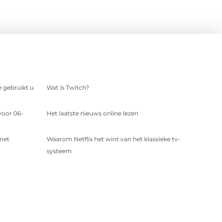
e gebruikt u
Wat is Twitch?
voor 06-
Het laatste nieuws online lezen
 met
Waarom Netflix het wint van het klassieke tv-
systeem