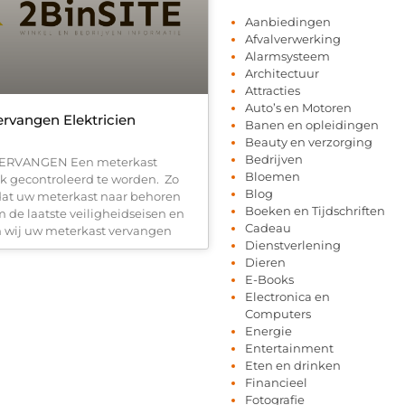
Aanbiedingen
Afvalverwerking
Alarmsysteem
Architectuur
Attracties
Auto’s en Motoren
ervangen Elektricien
Banen en opleidingen
Beauty en verzorging
Bedrijven
ERVANGEN Een meterkast
Bloemen
ek gecontroleerd te worden. Zo
Blog
dat uw meterkast naar behoren
Boeken en Tijdschriften
 de laatste veiligheidseisen en
Cadeau
 wij uw meterkast vervangen
Dienstverlening
Dieren
E-Books
Electronica en
Computers
Energie
Entertainment
Eten en drinken
Financieel
Fotografie