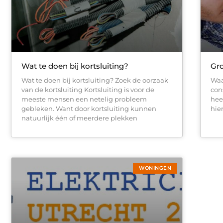
Wat te doen bij kortsluiting?
Gro
Wat te doen bij kortsluiting? Zoek de oorzaak
Waa
van de kortsluiting Kortsluiting is voor de
con
meeste mensen een netelig probleem
hee
gebleken. Want door kortsluiting kunnen
hie
natuurlijk één of meerdere plekken
WONINGEN