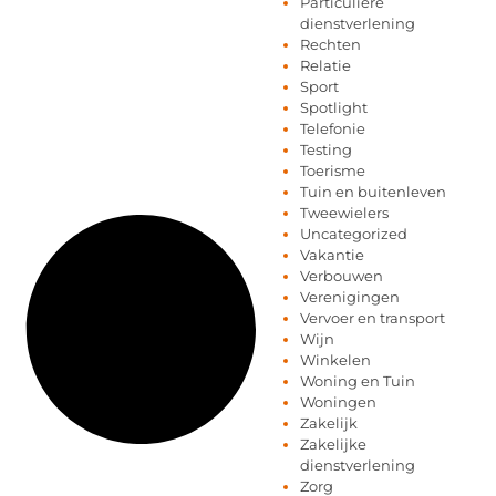
Particuliere
dienstverlening
Rechten
Relatie
Sport
Spotlight
Telefonie
Testing
Toerisme
Tuin en buitenleven
Tweewielers
Uncategorized
Vakantie
Verbouwen
Verenigingen
Vervoer en transport
Wijn
Winkelen
Woning en Tuin
Woningen
Zakelijk
Zakelijke
dienstverlening
Zorg