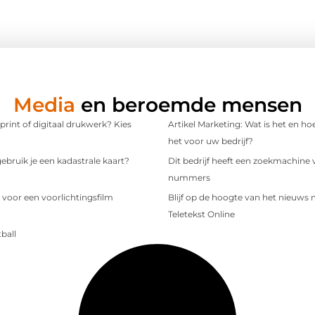
Media
en beroemde mensen
 print of digitaal drukwerk? Kies
Artikel Marketing: Wat is het en ho
het voor uw bedrijf?
bruik je een kadastrale kaart?
Dit bedrijf heeft een zoekmachine 
nummers
 voor een voorlichtingsfilm
Blijf op de hoogte van het nieuws
Teletekst Online
ball