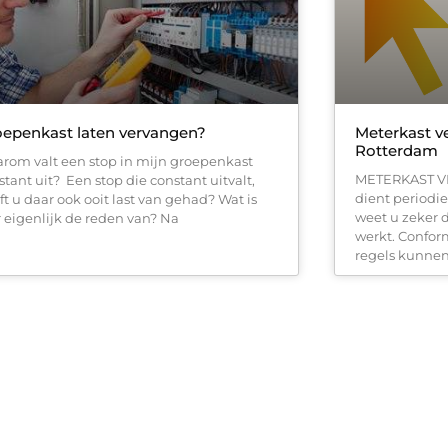
epenkast laten vervangen?
Meterkast v
Rotterdam
rom valt een stop in mijn groepenkast
METERKAST V
stant uit? Een stop die constant uitvalt,
dient periodi
ft u daar ook ooit last van gehad? Wat is
weet u zeker 
r eigenlijk de reden van? Na
werkt. Conform
regels kunnen