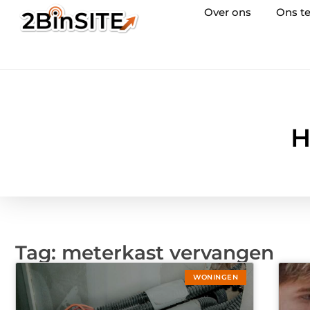
Over ons
Ons t
H
Tag: meterkast vervangen
WONINGEN