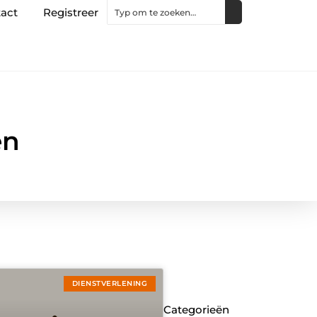
act
Registreer
en
DIENSTVERLENING
Categorieën