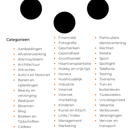
Financieel
Particuliere
Categorieën
Fotografie
dienstverlening
Geschenken
Rechten
Aanbiedingen
Gezondheid
Relatie
Afvalverwerking
Groothandel
Sport
Alarmsysteem
Haartransplantatie
Spotlight
Architectuur
Hobby en vrije tijd
Telefonie
Attracties
Horeca
Testing
Auto’s en Motoren
Huishoudelijk
Toerisme
Banen en
Industrie
Tuin en
opleidingen
Internet
buitenleven
Beauty en
Internet
Tweewielers
verzorging
marketing
Uncategorized
Bedrijven
Kinderen
Vakantie
Bloemen
Kunst en Kitsch
Verbouwen
Blog
Links / Index
Verenigingen
Boeken en
Management
Vervoer en
Tijdschriften
Marketing
transport
Cadeau