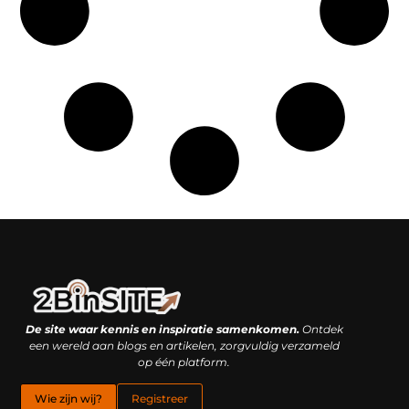
Linkbuilding platform: je geheime wapen of je grootste valkuil?
Geld verdienen met links: hoe een simpele klik inkomsten oplevert
De site waar kennis en inspiratie samenkomen.
Ontdek
een wereld aan blogs en artikelen, zorgvuldig verzameld
op één platform.
Wie zijn wij?
Registreer