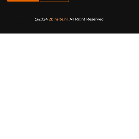
@2024
2binsite.nl
.All Right Reserved.