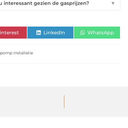
u interessant gezien de gasprijzen?
▼
interest
LinkedIn
WhatsApp
pomp installatie