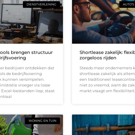
DIENSTVERLENING
AUTO’S
tools brengen structuur
Shortlease zakelijk: flexi
rijfsvoering
zorgeloos rijden
er bedrijven ontdekken dat
Steeds meer ondernemers k
ools de bedrijfsvoering
shortlease zakelijk als altern
jk kunnen versimpelen.
een traditioneel leasecontrac
istratie vroeger via losse
niet zo vreemd, want de zak
Excel-bestanden liep, staat
markt vraagt om flexibiliteit
entraal
WONING EN TUIN