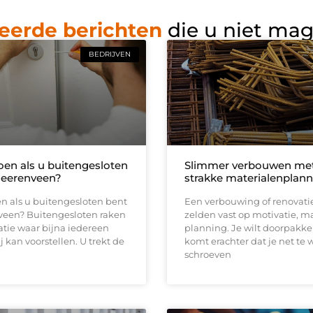
eerde berichten
die u niet ma
BEDRIJVEN
oen als u buitengesloten
Slimmer verbouwen me
Heerenveen?
strakke materialenplann
n als u buitengesloten bent
Een verbouwing of renovati
veen? Buitengesloten raken
zelden vast op motivatie, m
uatie waar bijna iedereen
planning. Je wilt doorpakk
ij kan voorstellen. U trekt de
komt erachter dat je net te 
schroeven