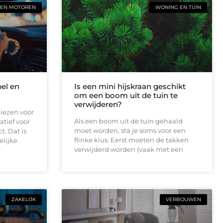
 EN MOTOREN
WONING EN TUIN
bel en
Is een mini hijskraan geschikt
om een boom uit de tuin te
verwijderen?
iezen voor
Als een boom uit de tuin gehaald
atief voor
moet worden, sta je soms voor een
t. Dat is
flinke klus. Eerst moeten de takken
elijke
verwijderd worden (vaak met een
.
ZAKELIJK
VERBOUWEN