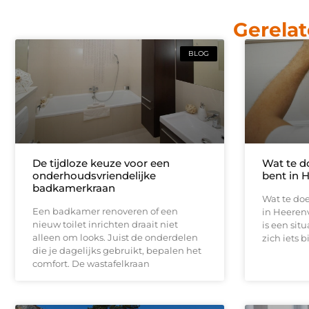
Gerelat
BLOG
De tijdloze keuze voor een
Wat te d
onderhoudsvriendelijke
bent in 
badkamerkraan
Wat te doe
Een badkamer renoveren of een
in Heeren
nieuw toilet inrichten draait niet
is een sit
alleen om looks. Juist de onderdelen
zich iets b
die je dagelijks gebruikt, bepalen het
comfort. De wastafelkraan