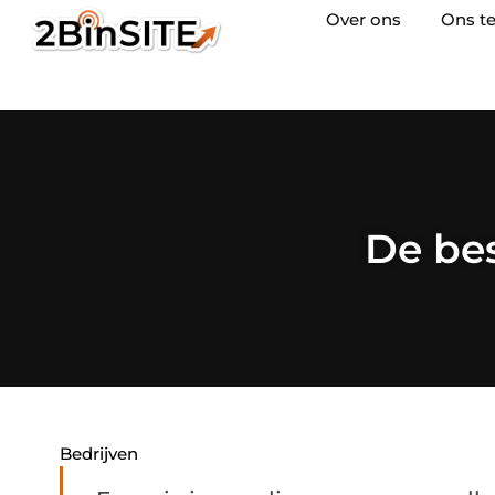
Over ons
Ons t
De bes
Bedrijven