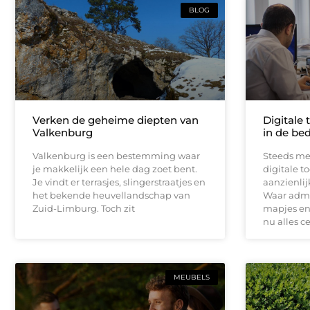
BLOG
Verken de geheime diepten van
Digitale 
Valkenburg
in de bed
Valkenburg is een bestemming waar
Steeds me
je makkelijk een hele dag zoet bent.
digitale t
Je vindt er terrasjes, slingerstraatjes en
aanzienli
het bekende heuvellandschap van
Waar admin
Zuid-Limburg. Toch zit
mapjes en 
nu alles c
MEUBELS