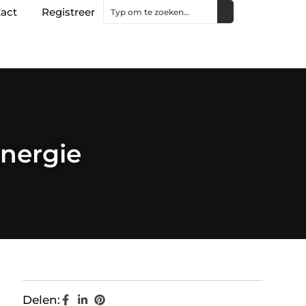
act
Registreer
energie
Delen: