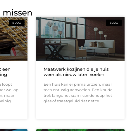
g missen
BLOG
BLOG
t een
Maatwerk kozijnen die je huis
ing
weer als nieuw laten voelen
e loopt
Een huis kan er prima uitzien, maar
aar wel op
toch onrustig aanvoelen. Een koude
en, maar
trek langs het raam, condens op het
weinig
glas of straatgeluid dat net te