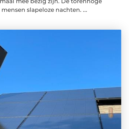
emaal mee bezig zijn. De torenhoge
mensen slapeloze nachten. ...