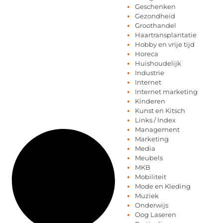
Geschenken
Gezondheid
Groothandel
Haartransplantatie
Hobby en vrije tijd
Horeca
Huishoudelijk
Industrie
Internet
Internet marketing
Kinderen
Kunst en Kitsch
Links / Index
Management
Marketing
Media
Meubels
MKB
Mobiliteit
Mode en Kleding
Muziek
Onderwijs
Oog Laseren