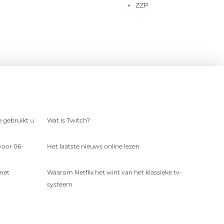
ZZP
e gebruikt u
Wat is Twitch?
voor 06-
Het laatste nieuws online lezen
 met
Waarom Netflix het wint van het klassieke tv-
systeem