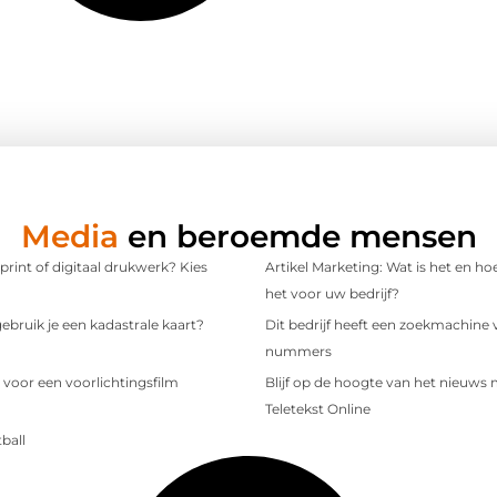
Media
en beroemde mensen
 print of digitaal drukwerk? Kies
Artikel Marketing: Wat is het en ho
het voor uw bedrijf?
bruik je een kadastrale kaart?
Dit bedrijf heeft een zoekmachine 
nummers
 voor een voorlichtingsfilm
Blijf op de hoogte van het nieuws
Teletekst Online
ball