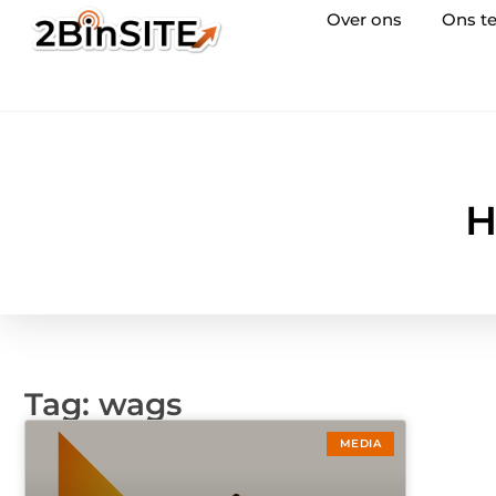
Over ons
Ons t
H
Tag: wags
MEDIA