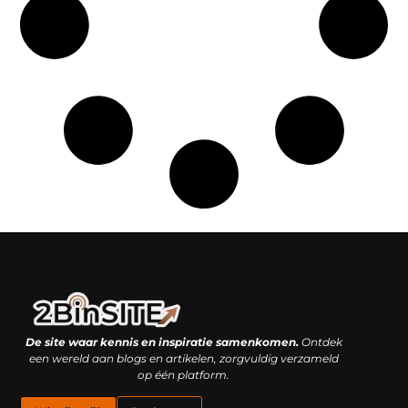
Linkbuilding platform: je geheime wapen of je grootste valkuil?
Geld verdienen met links: hoe een simpele klik inkomsten oplevert
De site waar kennis en inspiratie samenkomen.
Ontdek
een wereld aan blogs en artikelen, zorgvuldig verzameld
op één platform.