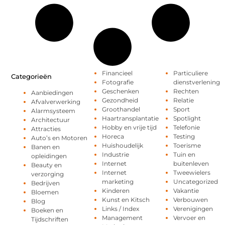
Financieel
Particuliere
Categorieën
Fotografie
dienstverlening
Geschenken
Rechten
Aanbiedingen
Gezondheid
Relatie
Afvalverwerking
Groothandel
Sport
Alarmsysteem
Haartransplantatie
Spotlight
Architectuur
Hobby en vrije tijd
Telefonie
Attracties
Horeca
Testing
Auto’s en Motoren
Huishoudelijk
Toerisme
Banen en
Industrie
Tuin en
opleidingen
Internet
buitenleven
Beauty en
Internet
Tweewielers
verzorging
marketing
Uncategorized
Bedrijven
Kinderen
Vakantie
Bloemen
Kunst en Kitsch
Verbouwen
Blog
Links / Index
Verenigingen
Boeken en
Management
Vervoer en
Tijdschriften