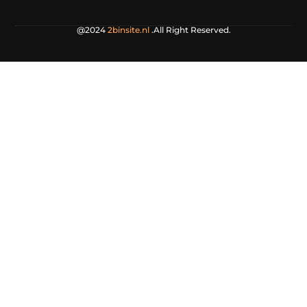
@2024
2binsite.nl
.All Right Reserved.