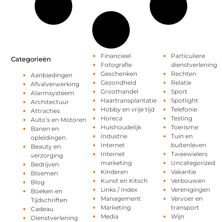
Financieel
Particuliere
Categorieën
Fotografie
dienstverlening
Geschenken
Rechten
Aanbiedingen
Gezondheid
Relatie
Afvalverwerking
Groothandel
Sport
Alarmsysteem
Haartransplantatie
Spotlight
Architectuur
Hobby en vrije tijd
Telefonie
Attracties
Horeca
Testing
Auto’s en Motoren
Huishoudelijk
Toerisme
Banen en
Industrie
Tuin en
opleidingen
Internet
buitenleven
Beauty en
Internet
Tweewielers
verzorging
marketing
Uncategorized
Bedrijven
Kinderen
Vakantie
Bloemen
Kunst en Kitsch
Verbouwen
Blog
Links / Index
Verenigingen
Boeken en
Management
Vervoer en
Tijdschriften
Marketing
transport
Cadeau
Media
Wijn
Dienstverlening