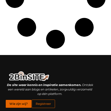
Linkbuilding platform: je geheime wapen of je grootste valkuil?
Geld verdienen met links: hoe een simpele klik inkomsten oplevert
De site waar kennis en inspiratie samenkomen.
Ontdek
een wereld aan blogs en artikelen, zorgvuldig verzameld
op één platform.
Wie zijn wij?
Registreer