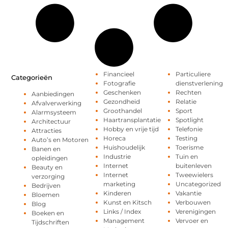
Financieel
Particuliere
Categorieën
Fotografie
dienstverlening
Geschenken
Rechten
Aanbiedingen
Gezondheid
Relatie
Afvalverwerking
Groothandel
Sport
Alarmsysteem
Haartransplantatie
Spotlight
Architectuur
Hobby en vrije tijd
Telefonie
Attracties
Horeca
Testing
Auto’s en Motoren
Huishoudelijk
Toerisme
Banen en
Industrie
Tuin en
opleidingen
Internet
buitenleven
Beauty en
Internet
Tweewielers
verzorging
marketing
Uncategorized
Bedrijven
Kinderen
Vakantie
Bloemen
Kunst en Kitsch
Verbouwen
Blog
Links / Index
Verenigingen
Boeken en
Management
Vervoer en
Tijdschriften