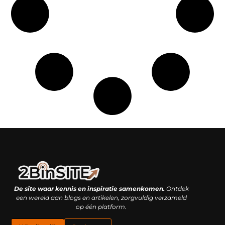
Linkbuilding platform: je geheime wapen of je grootste valkuil?
Geld verdienen met links: hoe een simpele klik inkomsten oplevert
De site waar kennis en inspiratie samenkomen.
Ontdek
een wereld aan blogs en artikelen, zorgvuldig verzameld
op één platform.