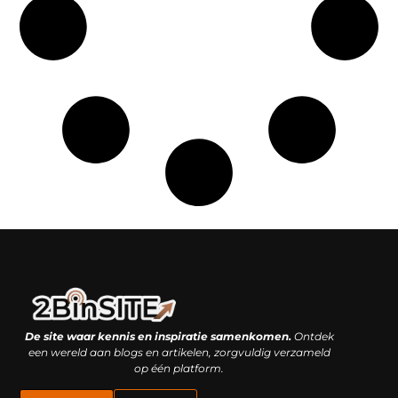
Linkbuilding platform: je geheime wapen of je grootste valkuil?
Geld verdienen met links: hoe een simpele klik inkomsten oplevert
De site waar kennis en inspiratie samenkomen.
Ontdek
een wereld aan blogs en artikelen, zorgvuldig verzameld
op één platform.