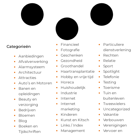
Financieel
Particuliere
Categorieën
Fotografie
dienstverlening
Geschenken
Rechten
Aanbiedingen
Gezondheid
Relatie
Afvalverwerking
Groothandel
Sport
Alarmsysteem
Haartransplantatie
Spotlight
Architectuur
Hobby en vrije tijd
Telefonie
Attracties
Horeca
Testing
Auto’s en Motoren
Huishoudelijk
Toerisme
Banen en
Industrie
Tuin en
opleidingen
Internet
buitenleven
Beauty en
Internet
Tweewielers
verzorging
marketing
Uncategorized
Bedrijven
Kinderen
Vakantie
Bloemen
Kunst en Kitsch
Verbouwen
Blog
Links / Index
Verenigingen
Boeken en
Management
Vervoer en
Tijdschriften