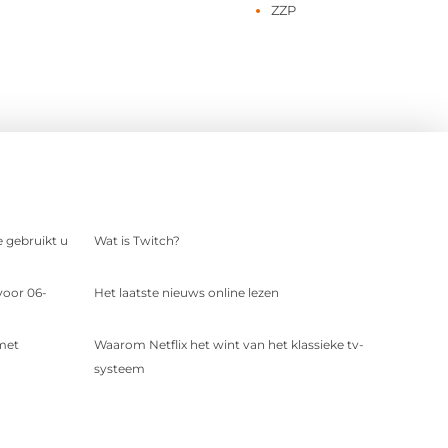
ZZP
e gebruikt u
Wat is Twitch?
voor 06-
Het laatste nieuws online lezen
 met
Waarom Netflix het wint van het klassieke tv-
systeem