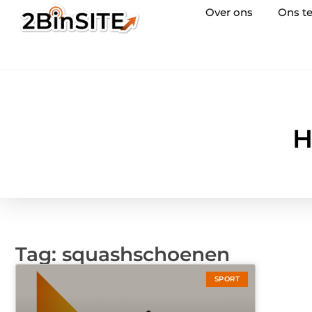
Over ons
Ons t
H
Tag: squashschoenen
SPORT