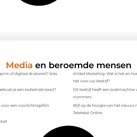
Media
en beroemde mensen
 print of digitaal drukwerk? Kies
Artikel Marketing: Wat is het en ho
het voor uw bedrijf?
bruik je een kadastrale kaart?
Dit bedrijf heeft een zoekmachine 
nummers
 voor een voorlichtingsfilm
Blijf op de hoogte van het nieuws
Teletekst Online
ball