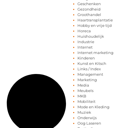
Geschenken
Gezondheid
Groothandel
Haartransplantatie
Hobby en vrije tijd
Horeca
Huishoudelijk
Industrie
Internet
Internet marketing
Kinderen
Kunst en Kitsch
Links / Index
Management
Marketing
Media
Meubels
MKB
Mobiliteit
Mode en Kleding
Muziek
Onderwijs
Oog Laseren