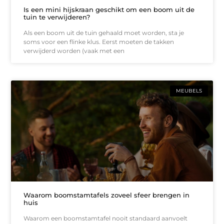
Is een mini hijskraan geschikt om een boom uit de
tuin te verwijderen?
Als een boom uit de tuin gehaald moet worden, sta je
soms voor een flinke klus. Eerst moeten de takken
verwijderd worden (vaak met een
MEUBELS
Waarom boomstamtafels zoveel sfeer brengen in
huis
Waarom een boomstamtafel nooit standaard aanvoelt