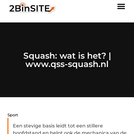
Squash: wat is het? |
www.qss-squash.nl
Sport
Een stevige basis leidt tot een stillere
hoofdstand en helpt ook de mechanica van de