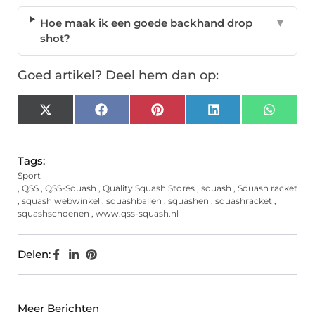
Hoe maak ik een goede backhand drop
▼
shot?
Goed artikel? Deel hem dan op:
X
Facebook
Pinterest
LinkedIn
Whats
(Twitter)
Tags:
Sport
,
QSS
,
QSS-Squash
,
Quality Squash Stores
,
squash
,
Squash racket
,
squash webwinkel
,
squashballen
,
squashen
,
squashracket
,
squashschoenen
,
www.qss-squash.nl
Delen:
Meer Berichten