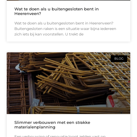
Wat te doen als u buitengesloten bent in
Heerenveen?
Wat te doen als u buitengesloten bent in Heerenveen?
Buitengesloten raken is een situatie waar bijna iedereen
zich iets bij kan voorstellen. U trekt de
BLOG
Slimmer verbouwen met een strakke
materialenplanning
Een verbouwing of renovatie loopt zelden vast op