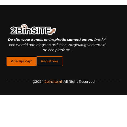
Linkbuilding platform: je geheime wapen of je grootste valkuil?
Geld verdienen met links: hoe een simpele klik inkomsten oplevert
De site waar kennis en inspiratie samenkomen.
Ontdek
een wereld aan blogs en artikelen, zorgvuldig verzameld
op één platform.
Wie zijn wij?
Registreer
@2024
2binsite.nl
.All Right Reserved.