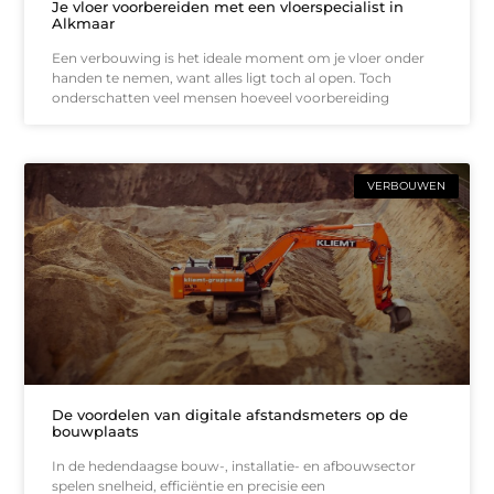
Je vloer voorbereiden met een vloerspecialist in
Alkmaar
Een verbouwing is het ideale moment om je vloer onder
handen te nemen, want alles ligt toch al open. Toch
onderschatten veel mensen hoeveel voorbereiding
VERBOUWEN
De voordelen van digitale afstandsmeters op de
bouwplaats
In de hedendaagse bouw-, installatie- en afbouwsector
spelen snelheid, efficiëntie en precisie een