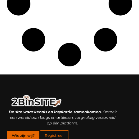
Linkbuilding platform: je geheime wapen of je grootste valkuil?
Geld verdienen met links: hoe een simpele klik inkomsten oplevert
De site waar kennis en inspiratie samenkomen.
Ontdek
een wereld aan blogs en artikelen, zorgvuldig verzameld
op één platform.
Wie zijn wij?
Registreer