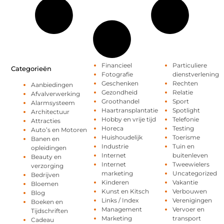
Financieel
Particuliere
Categorieën
Fotografie
dienstverlening
Geschenken
Rechten
Aanbiedingen
Gezondheid
Relatie
Afvalverwerking
Groothandel
Sport
Alarmsysteem
Haartransplantatie
Spotlight
Architectuur
Hobby en vrije tijd
Telefonie
Attracties
Horeca
Testing
Auto’s en Motoren
Huishoudelijk
Toerisme
Banen en
Industrie
Tuin en
opleidingen
Internet
buitenleven
Beauty en
Internet
Tweewielers
verzorging
marketing
Uncategorized
Bedrijven
Kinderen
Vakantie
Bloemen
Kunst en Kitsch
Verbouwen
Blog
Links / Index
Verenigingen
Boeken en
Management
Vervoer en
Tijdschriften
Marketing
transport
Cadeau