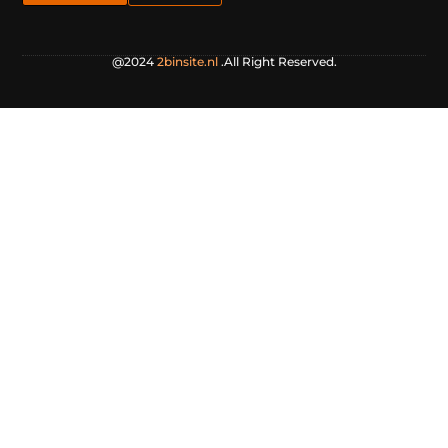
@2024
2binsite.nl
.All Right Reserved.