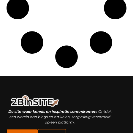
Linkbuilding platform: je geheime wapen of je grootste valkuil?
Geld verdienen met links: hoe een simpele klik inkomsten oplevert
De site waar kennis en inspiratie samenkomen.
Ontdek
een wereld aan blogs en artikelen, zorgvuldig verzameld
op één platform.