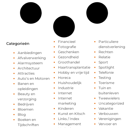
Financieel
Particuliere
Categorieën
Fotografie
dienstverlening
Geschenken
Rechten
Aanbiedingen
Gezondheid
Relatie
Afvalverwerking
Groothandel
Sport
Alarmsysteem
Haartransplantatie
Spotlight
Architectuur
Hobby en vrije tijd
Telefonie
Attracties
Horeca
Testing
Auto’s en Motoren
Huishoudelijk
Toerisme
Banen en
Industrie
Tuin en
opleidingen
Internet
buitenleven
Beauty en
Internet
Tweewielers
verzorging
marketing
Uncategorized
Bedrijven
Kinderen
Vakantie
Bloemen
Kunst en Kitsch
Verbouwen
Blog
Links / Index
Verenigingen
Boeken en
Management
Vervoer en
Tijdschriften