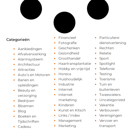
Financieel
Particuliere
Categorieën
Fotografie
dienstverlening
Geschenken
Rechten
Aanbiedingen
Gezondheid
Relatie
Afvalverwerking
Groothandel
Sport
Alarmsysteem
Haartransplantatie
Spotlight
Architectuur
Hobby en vrije tijd
Telefonie
Attracties
Horeca
Testing
Auto’s en Motoren
Huishoudelijk
Toerisme
Banen en
Industrie
Tuin en
opleidingen
Internet
buitenleven
Beauty en
Internet
Tweewielers
verzorging
marketing
Uncategorized
Bedrijven
Kinderen
Vakantie
Bloemen
Kunst en Kitsch
Verbouwen
Blog
Links / Index
Verenigingen
Boeken en
Management
Vervoer en
Tijdschriften
Marketing
transport
Cadeau