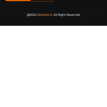
@2024
2binsite.nl
.All Right Reserved.