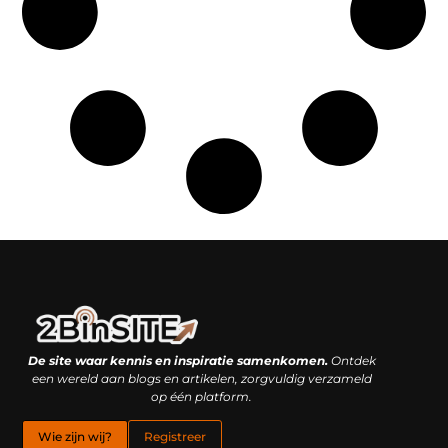
Linkbuilding platform: je geheime wapen of je grootste valkuil?
Geld verdienen met links: hoe een simpele klik inkomsten oplevert
De site waar kennis en inspiratie samenkomen.
Ontdek
een wereld aan blogs en artikelen, zorgvuldig verzameld
op één platform.
Wie zijn wij?
Registreer