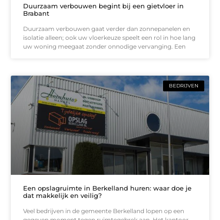
Duurzaam verbouwen begint bij een gietvloer in
Brabant
Duurzaam verbouwen gaat verder dan zonnepanelen en
isolatie alleen; ook uw vloerkeuze speelt een rol in hoe lang
uw woning meegaat zonder onnodige vervanging. Een
BEDRIJVEN
Een opslagruimte in Berkelland huren: waar doe je
dat makkelijk en veilig?
Veel bedrijven in de gemeente Berkelland lopen op een
gegeven moment tegen ruimtegebrek aan. Het kantoor