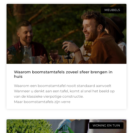
MEUBELS
Waarom boomstamtafels zoveel sfeer brengen in
huis
Waarom een boomstamtafel nooit standaard aanvoelt
Wanneer u denkt aan een tafel, komt al snel het beeld op
van de klassieke vierpotige constructie.
Maar boomstamtafels zijn verre
WONING EN TUIN