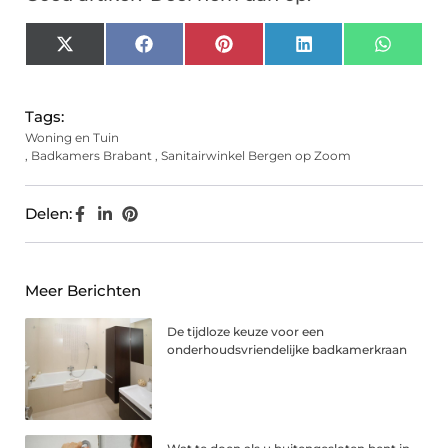
X
Facebook
Pinterest
LinkedIn
Whats
(Twitter)
Tags:
Woning en Tuin
,
Badkamers Brabant
,
Sanitairwinkel Bergen op Zoom
Delen:
Meer Berichten
De tijdloze keuze voor een
onderhoudsvriendelijke badkamerkraan