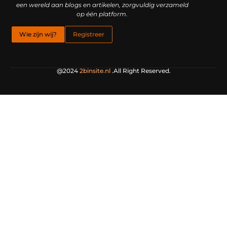
een wereld aan blogs en artikelen, zorgvuldig verzameld
op één platform.
Wie zijn wij?
Registreer
@2024
2binsite.nl
.All Right Reserved.