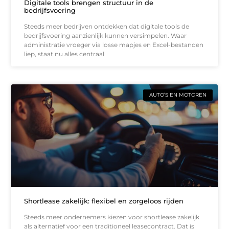
Digitale tools brengen structuur in de
bedrijfsvoering
Steeds meer bedrijven ontdekken dat digitale tools de
bedrijfsvoering aanzienlijk kunnen versimpelen. Waar
administratie vroeger via losse mapjes en Excel-bestanden
liep, staat nu alles centraal
AUTO’S EN MOTOREN
Shortlease zakelijk: flexibel en zorgeloos rijden
Steeds meer ondernemers kiezen voor shortlease zakelijk
als alternatief voor een traditioneel leasecontract. Dat is