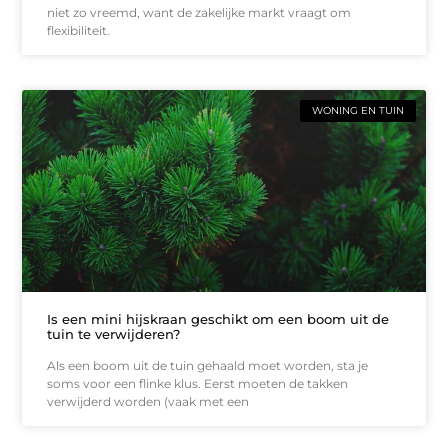
niet zo vreemd, want de zakelijke markt vraagt om
flexibiliteit.
WONING EN TUIN
Is een mini hijskraan geschikt om een boom uit de
tuin te verwijderen?
Als een boom uit de tuin gehaald moet worden, sta je
soms voor een flinke klus. Eerst moeten de takken
verwijderd worden (vaak met een