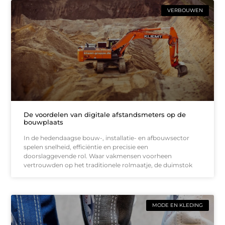
VERBOUWEN
De voordelen van digitale afstandsmeters op de
bouwplaats
In de hedendaagse bouw-, installatie- en afbouwsector
spelen snelheid, efficiëntie en precisie een
doorslaggevende rol. Waar vakmensen voorheen
vertrouwden op het traditionele rolmaatje, de duimstok
MODE EN KLEDING