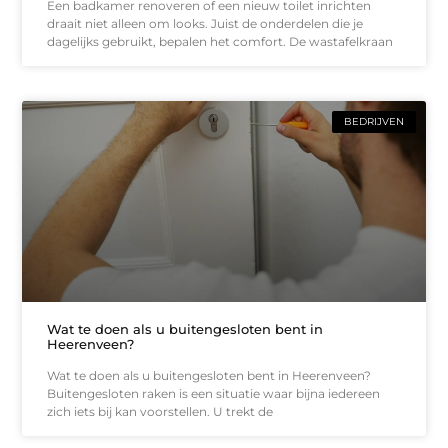
Een badkamer renoveren of een nieuw toilet inrichten
draait niet alleen om looks. Juist de onderdelen die je
dagelijks gebruikt, bepalen het comfort. De wastafelkraan
BEDRIJVEN
Wat te doen als u buitengesloten bent in
Heerenveen?
Wat te doen als u buitengesloten bent in Heerenveen?
Buitengesloten raken is een situatie waar bijna iedereen
zich iets bij kan voorstellen. U trekt de