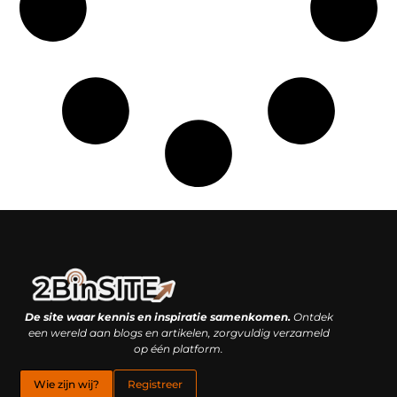
Linkbuilding platform: je geheime wapen of je grootste valkuil?
Geld verdienen met links: hoe een simpele klik inkomsten oplevert
De site waar kennis en inspiratie samenkomen.
Ontdek
een wereld aan blogs en artikelen, zorgvuldig verzameld
op één platform.
Wie zijn wij?
Registreer