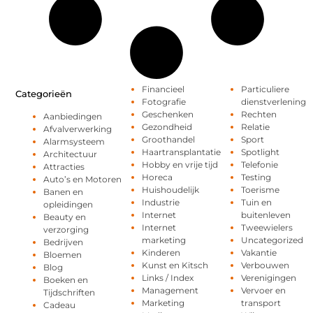
Financieel
Particuliere
Categorieën
Fotografie
dienstverlening
Geschenken
Rechten
Aanbiedingen
Gezondheid
Relatie
Afvalverwerking
Groothandel
Sport
Alarmsysteem
Haartransplantatie
Spotlight
Architectuur
Hobby en vrije tijd
Telefonie
Attracties
Horeca
Testing
Auto’s en Motoren
Huishoudelijk
Toerisme
Banen en
Industrie
Tuin en
opleidingen
Internet
buitenleven
Beauty en
Internet
Tweewielers
verzorging
marketing
Uncategorized
Bedrijven
Kinderen
Vakantie
Bloemen
Kunst en Kitsch
Verbouwen
Blog
Links / Index
Verenigingen
Boeken en
Management
Vervoer en
Tijdschriften
Marketing
transport
Cadeau