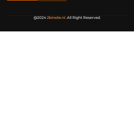
@2024
2binsite.nl
.All Right Reserved.