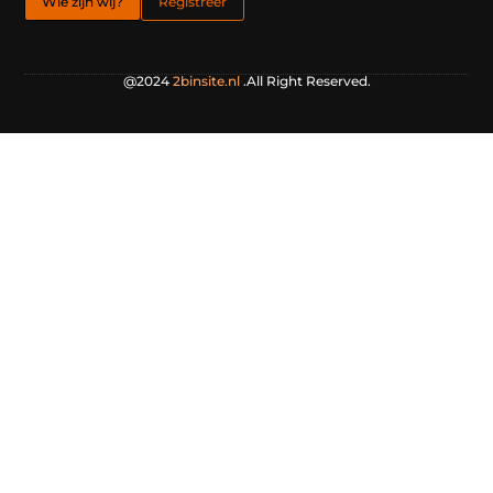
Wie zijn wij?
Registreer
@2024
2binsite.nl
.All Right Reserved.