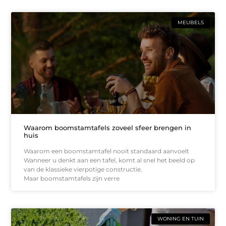
MEUBELS
Waarom boomstamtafels zoveel sfeer brengen in
huis
Waarom een boomstamtafel nooit standaard aanvoelt
Wanneer u denkt aan een tafel, komt al snel het beeld op
van de klassieke vierpotige constructie.
Maar boomstamtafels zijn verre
WONING EN TUIN