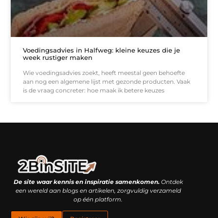
Voedingsadvies in Halfweg: kleine keuzes die je
week rustiger maken
Wie voedingsadvies zoekt, heeft meestal geen behoefte
aan nog een algemene lijst met gezonde producten. Vaak
is de vraag concreter: hoe maak ik betere keuzes
Linkbuilding platform: je geheime wapen of je grootste valkuil?
Geld verdienen met links: hoe een simpele klik inkomsten oplevert
De site waar kennis en inspiratie samenkomen.
Ontdek
een wereld aan blogs en artikelen, zorgvuldig verzameld
op één platform.