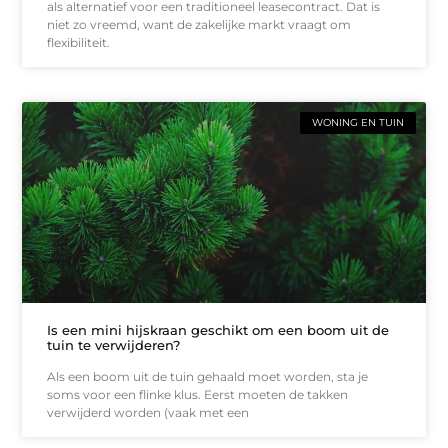
als alternatief voor een traditioneel leasecontract. Dat is
niet zo vreemd, want de zakelijke markt vraagt om
flexibiliteit.
WONING EN TUIN
Is een mini hijskraan geschikt om een boom uit de
tuin te verwijderen?
Als een boom uit de tuin gehaald moet worden, sta je
soms voor een flinke klus. Eerst moeten de takken
verwijderd worden (vaak met een