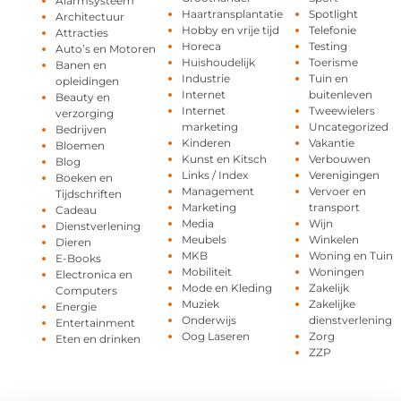
Alarmsysteem
Haartransplantatie
Spotlight
Architectuur
Hobby en vrije tijd
Telefonie
Attracties
Horeca
Testing
Auto’s en Motoren
Huishoudelijk
Toerisme
Banen en
Industrie
Tuin en
opleidingen
Internet
buitenleven
Beauty en
Internet
Tweewielers
verzorging
marketing
Uncategorized
Bedrijven
Kinderen
Vakantie
Bloemen
Kunst en Kitsch
Verbouwen
Blog
Links / Index
Verenigingen
Boeken en
Management
Vervoer en
Tijdschriften
Marketing
transport
Cadeau
Media
Wijn
Dienstverlening
Meubels
Winkelen
Dieren
MKB
Woning en Tuin
E-Books
Mobiliteit
Woningen
Electronica en
Mode en Kleding
Zakelijk
Computers
Muziek
Zakelijke
Energie
Onderwijs
dienstverlening
Entertainment
Oog Laseren
Zorg
Eten en drinken
ZZP