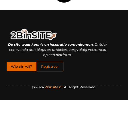
Linkbuilding platform: je geheime wapen of je grootste valkuil?
Geld verdienen met links: hoe een simpele klik inkomsten oplevert
De site waar kennis en inspiratie samenkomen.
Ontdek
een wereld aan blogs en artikelen, zorgvuldig verzameld
op één platform.
Wie zijn wij?
Registreer
@2024
2binsite.nl
.All Right Reserved.