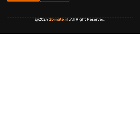
@2024
2binsite.nl
.All Right Reserved.