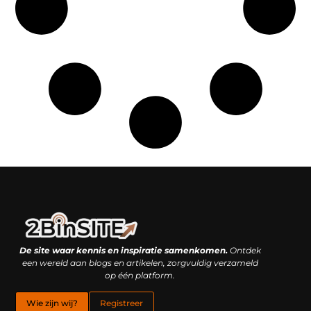
Linkbuilding platform: je geheime wapen of je grootste valkuil?
Geld verdienen met links: hoe een simpele klik inkomsten oplevert
De site waar kennis en inspiratie samenkomen.
Ontdek
een wereld aan blogs en artikelen, zorgvuldig verzameld
op één platform.
Wie zijn wij?
Registreer