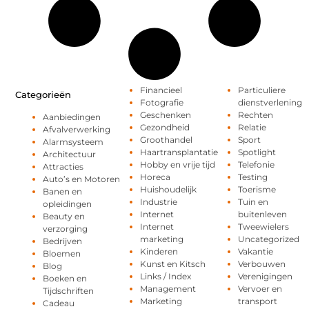
Financieel
Particuliere
Categorieën
Fotografie
dienstverlening
Geschenken
Rechten
Aanbiedingen
Gezondheid
Relatie
Afvalverwerking
Groothandel
Sport
Alarmsysteem
Haartransplantatie
Spotlight
Architectuur
Hobby en vrije tijd
Telefonie
Attracties
Horeca
Testing
Auto’s en Motoren
Huishoudelijk
Toerisme
Banen en
Industrie
Tuin en
opleidingen
Internet
buitenleven
Beauty en
Internet
Tweewielers
verzorging
marketing
Uncategorized
Bedrijven
Kinderen
Vakantie
Bloemen
Kunst en Kitsch
Verbouwen
Blog
Links / Index
Verenigingen
Boeken en
Management
Vervoer en
Tijdschriften
Marketing
transport
Cadeau