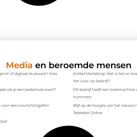
Media
en beroemde mensen
 print of digitaal drukwerk? Kies
Artikel Marketing: Wat is het en ho
het voor uw bedrijf?
bruik je een kadastrale kaart?
Dit bedrijf heeft een zoekmachine 
nummers
 voor een voorlichtingsfilm
Blijf op de hoogte van het nieuws
Teletekst Online
ball