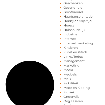
Geschenken
Gezondheid
Groothandel
Haartransplantatie
Hobby en vrije tijd
Horeca
Huishoudelijk
Industrie
Internet
Internet marketing
Kinderen
Kunst en Kitsch
Links / Index
Management
Marketing
Media
Meubels
MKB
Mobiliteit
Mode en Kleding
Muziek
Onderwijs
Oog Laseren