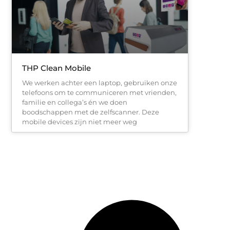
THP Clean Mobile
We werken achter een laptop, gebruiken onze
telefoons om te communiceren met vrienden,
familie en collega’s én we doen
boodschappen met de zelfscanner. Deze
mobile devices zijn niet meer weg