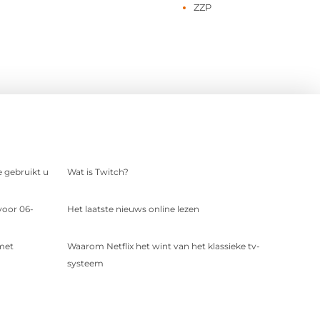
ZZP
e gebruikt u
Wat is Twitch?
voor 06-
Het laatste nieuws online lezen
 met
Waarom Netflix het wint van het klassieke tv-
systeem