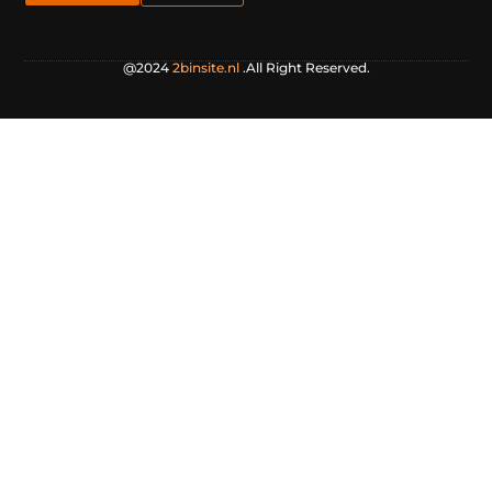
@2024
2binsite.nl
.All Right Reserved.