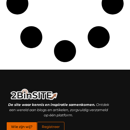
Linkbuilding platform: je geheime wapen of je grootste valkuil?
Geld verdienen met links: hoe een simpele klik inkomsten oplevert
De site waar kennis en inspiratie samenkomen.
Ontdek
een wereld aan blogs en artikelen, zorgvuldig verzameld
op één platform.
Wie zijn wij?
Registreer