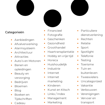
Financieel
Particuliere
Categorieën
Fotografie
dienstverlening
Geschenken
Rechten
Aanbiedingen
Gezondheid
Relatie
Afvalverwerking
Groothandel
Sport
Alarmsysteem
Haartransplantatie
Spotlight
Architectuur
Hobby en vrije tijd
Telefonie
Attracties
Horeca
Testing
Auto’s en Motoren
Huishoudelijk
Toerisme
Banen en
Industrie
Tuin en
opleidingen
Internet
buitenleven
Beauty en
Internet
Tweewielers
verzorging
marketing
Uncategorized
Bedrijven
Kinderen
Vakantie
Bloemen
Kunst en Kitsch
Verbouwen
Blog
Links / Index
Verenigingen
Boeken en
Management
Vervoer en
Tijdschriften
Marketing
transport
Cadeau