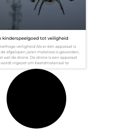
 kinderspeelgoed tot veiligheid
elhoge veiligheid Als er één apparaat is
 de afgelopen jaren mateloos is geworden,
dat wel de drone. De drone is een apparaat
 wordt ingezet om beeldmateriaal te