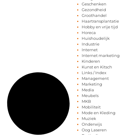
Geschenken
Gezondheid
Groothandel
Haartransplantatie
Hobby en vrije tijd
Horeca
Huishoudelijk
Industrie
Internet
Internet marketing
Kinderen
Kunst en Kitsch
Links / Index
Management
Marketing
Media
Meubels
MKB
Mobiliteit
Mode en Kleding
Muziek
Onderwijs
Oog Laseren