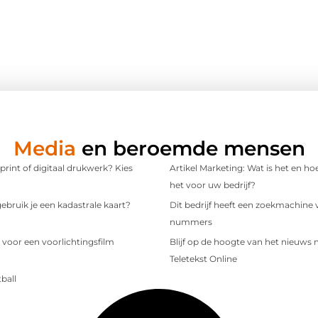
Media
en beroemde mensen
 print of digitaal drukwerk? Kies
Artikel Marketing: Wat is het en ho
het voor uw bedrijf?
bruik je een kadastrale kaart?
Dit bedrijf heeft een zoekmachine 
nummers
 voor een voorlichtingsfilm
Blijf op de hoogte van het nieuws
Teletekst Online
ball