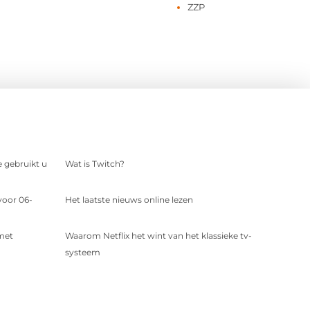
ZZP
e gebruikt u
Wat is Twitch?
voor 06-
Het laatste nieuws online lezen
 met
Waarom Netflix het wint van het klassieke tv-
systeem