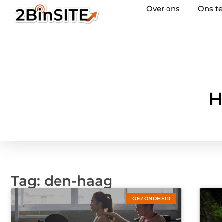
Over ons
Ons t
H
Tag: den-haag
GEZONDHEID