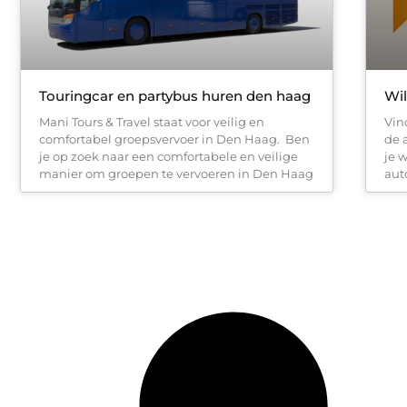
Touringcar en partybus huren den haag
Wil
Mani Tours & Travel staat voor veilig en
Vin
comfortabel groepsvervoer in Den Haag. Ben
de 
je op zoek naar een comfortabele en veilige
je 
manier om groepen te vervoeren in Den Haag
aut