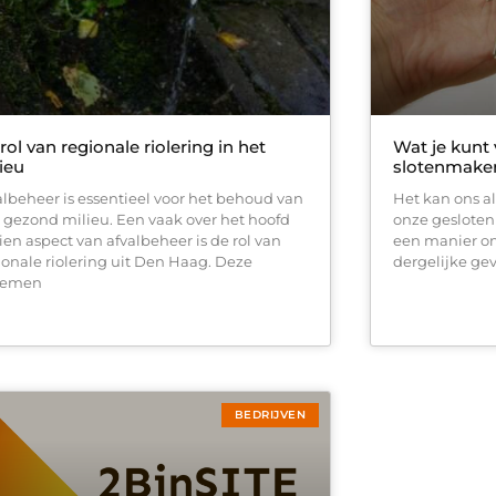
rol van regionale riolering in het
Wat je kunt
ieu
slotenmake
albeheer is essentieel voor het behoud van
Het kan ons a
 gezond milieu. Een vaak over het hoofd
onze gesloten 
ien aspect van afvalbeheer is de rol van
een manier o
ionale riolering uit Den Haag. Deze
dergelijke ge
temen
BEDRIJVEN