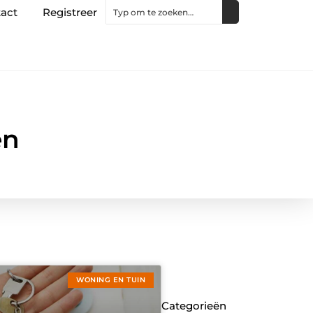
act
Registreer
en
WONING EN TUIN
Categorieën