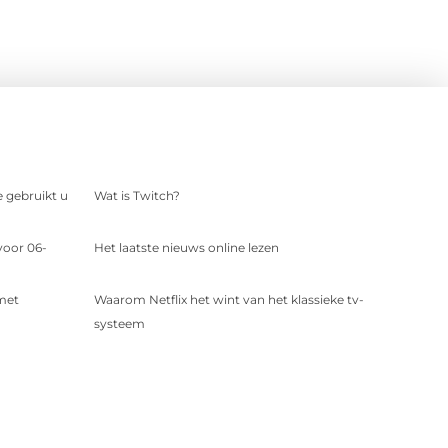
e gebruikt u
Wat is Twitch?
voor 06-
Het laatste nieuws online lezen
 met
Waarom Netflix het wint van het klassieke tv-
systeem