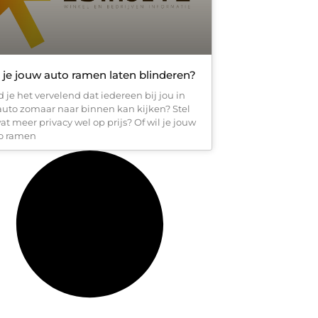
 je jouw auto ramen laten blinderen?
d je het vervelend dat iedereen bij jou in
auto zomaar naar binnen kan kijken? Stel
wat meer privacy wel op prijs? Of wil je jouw
o ramen