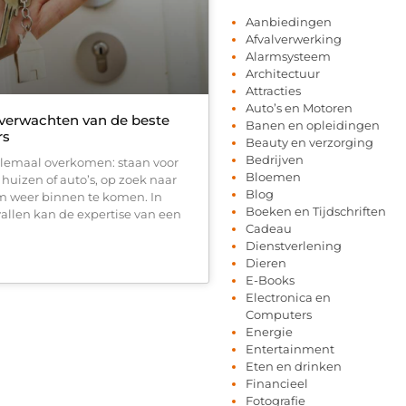
Aanbiedingen
Afvalverwerking
Alarmsysteem
Architectuur
Attracties
Auto’s en Motoren
 verwachten van de beste
Banen en opleidingen
rs
Beauty en verzorging
Bedrijven
llemaal overkomen: staan voor
Bloemen
huizen of auto’s, op zoek naar
Blog
m weer binnen te komen. In
Boeken en Tijdschriften
vallen kan de expertise van een
Cadeau
Dienstverlening
Dieren
E-Books
Electronica en
Computers
Energie
Entertainment
Eten en drinken
Financieel
Fotografie