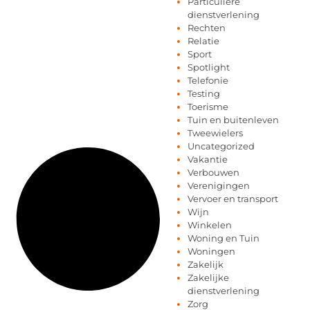
Particuliere
dienstverlening
Rechten
Relatie
Sport
Spotlight
Telefonie
Testing
Toerisme
Tuin en buitenleven
Tweewielers
Uncategorized
Vakantie
Verbouwen
Verenigingen
Vervoer en transport
Wijn
Winkelen
Woning en Tuin
Woningen
Zakelijk
Zakelijke
dienstverlening
Zorg