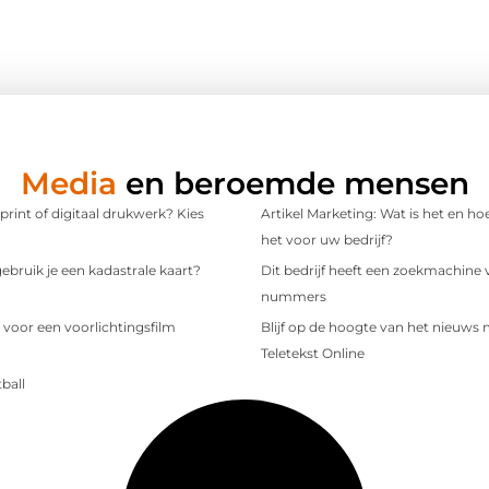
Media
en beroemde mensen
 print of digitaal drukwerk? Kies
Artikel Marketing: Wat is het en ho
het voor uw bedrijf?
bruik je een kadastrale kaart?
Dit bedrijf heeft een zoekmachine 
nummers
 voor een voorlichtingsfilm
Blijf op de hoogte van het nieuws
Teletekst Online
ball