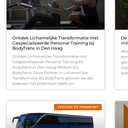
Ontdek Lichamelijke Transformatie met
De 
Gespecialiseerde Personal Training bij
mil
BodyTrans in Den Haag
Afv
Ontdek Lichamelijke Transformatie met
een
Gespecialiseerde Personal Training bij
gez
BodyTrans in Den Haag Welkom bij
reg
BodyTrans: Jouw Partner in Lichamelijke
sys
Transformatie Bij BodyTrans geloven we dat
iedereen het potentieel heeft om
VERVOER EN TRANSPORT