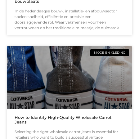
bouwplaats
In de hedendaagse bouw-, installatie- en afbouwsector
spelen snelheid, efficiëntie en precisie een
doorslaggevende rol. Waar vakmensen voorheen
vertrouwden op het traditionele rolmaatje, de duimstok
MODE EN KLEDING
How to Identify High-Quality Wholesale Carrot
Jeans
Selecting the right wholesale carrot jeans is essential for
retailers who want to build a successful vintage