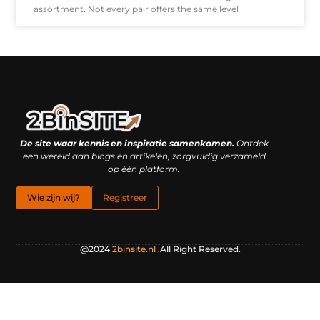
assortment. Not every pair offers the same level
Linkbuilding platform: je geheime wapen of je grootste valkuil?
Geld verdienen met links: hoe een simpele klik inkomsten oplevert
De site waar kennis en inspiratie samenkomen.
Ontdek
een wereld aan blogs en artikelen, zorgvuldig verzameld
op één platform.
Wie zijn wij?
Registreer
@2024
2binsite.nl
.All Right Reserved.