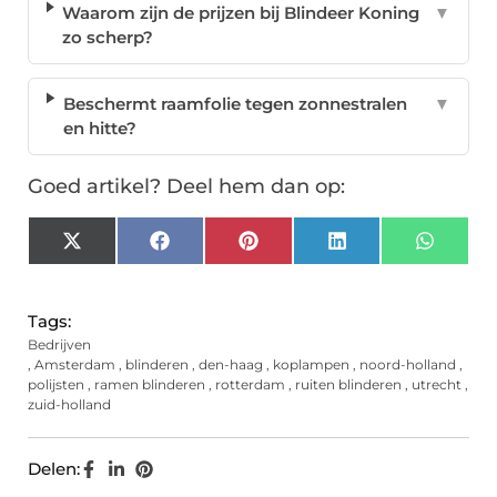
Waarom zijn de prijzen bij Blindeer Koning
▼
zo scherp?
Beschermt raamfolie tegen zonnestralen
▼
en hitte?
Goed artikel? Deel hem dan op:
X
Facebook
Pinterest
LinkedIn
Whats
(Twitter)
Tags:
Bedrijven
,
Amsterdam
,
blinderen
,
den-haag
,
koplampen
,
noord-holland
,
polijsten
,
ramen blinderen
,
rotterdam
,
ruiten blinderen
,
utrecht
,
zuid-holland
Delen: