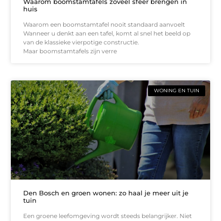
Waarom boomstamtafels zoveel sfeer brengen in
huis
Waarom een boomstamtafel nooit standaard aanvoelt
Wanneer u denkt aan een tafel, komt al snel het beeld op
van de klassieke vierpotige constructie.
Maar boomstamtafels zijn verre
WONING EN TUIN
Den Bosch en groen wonen: zo haal je meer uit je
tuin
Een groene leefomgeving wordt steeds belangrijker. Niet