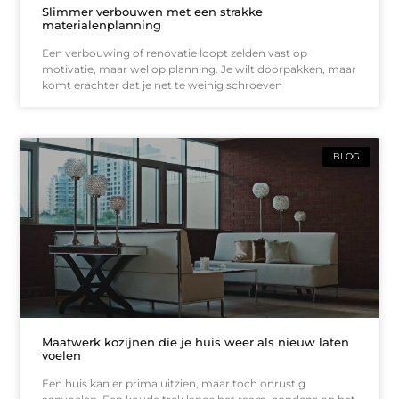
Slimmer verbouwen met een strakke
materialenplanning
Een verbouwing of renovatie loopt zelden vast op
motivatie, maar wel op planning. Je wilt doorpakken, maar
komt erachter dat je net te weinig schroeven
BLOG
Maatwerk kozijnen die je huis weer als nieuw laten
voelen
Een huis kan er prima uitzien, maar toch onrustig