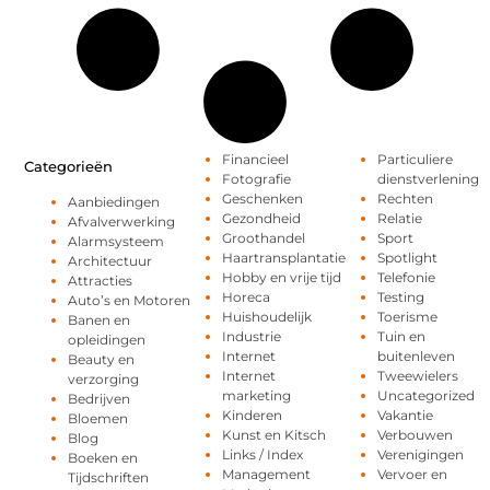
Financieel
Particuliere
Categorieën
Fotografie
dienstverlening
Geschenken
Rechten
Aanbiedingen
Gezondheid
Relatie
Afvalverwerking
Groothandel
Sport
Alarmsysteem
Haartransplantatie
Spotlight
Architectuur
Hobby en vrije tijd
Telefonie
Attracties
Horeca
Testing
Auto’s en Motoren
Huishoudelijk
Toerisme
Banen en
Industrie
Tuin en
opleidingen
Internet
buitenleven
Beauty en
Internet
Tweewielers
verzorging
marketing
Uncategorized
Bedrijven
Kinderen
Vakantie
Bloemen
Kunst en Kitsch
Verbouwen
Blog
Links / Index
Verenigingen
Boeken en
Management
Vervoer en
Tijdschriften