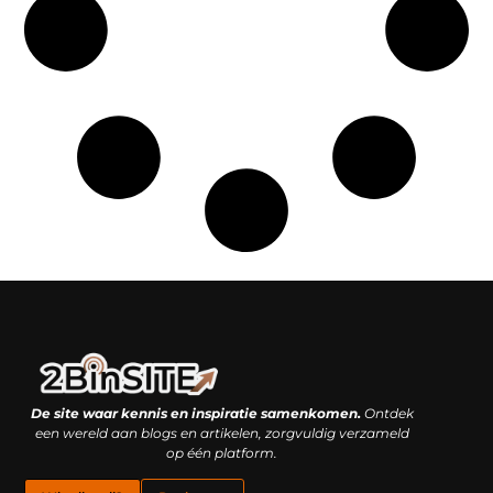
Linkbuilding platform: je geheime wapen of je grootste valkuil?
Geld verdienen met links: hoe een simpele klik inkomsten oplevert
De site waar kennis en inspiratie samenkomen.
Ontdek
een wereld aan blogs en artikelen, zorgvuldig verzameld
op één platform.