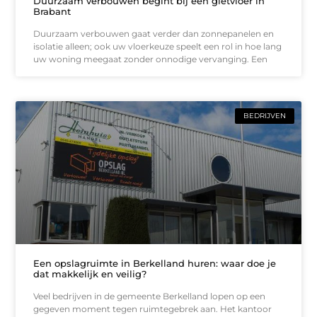
Duurzaam verbouwen begint bij een gietvloer in
Brabant
Duurzaam verbouwen gaat verder dan zonnepanelen en
isolatie alleen; ook uw vloerkeuze speelt een rol in hoe lang
uw woning meegaat zonder onnodige vervanging. Een
BEDRIJVEN
Een opslagruimte in Berkelland huren: waar doe je
dat makkelijk en veilig?
Veel bedrijven in de gemeente Berkelland lopen op een
gegeven moment tegen ruimtegebrek aan. Het kantoor