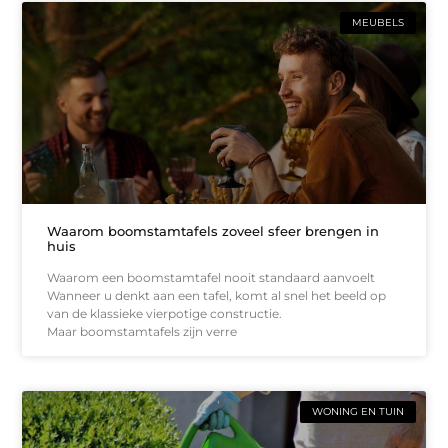
MEUBELS
Waarom boomstamtafels zoveel sfeer brengen in
huis
Waarom een boomstamtafel nooit standaard aanvoelt
Wanneer u denkt aan een tafel, komt al snel het beeld op
van de klassieke vierpotige constructie.
Maar boomstamtafels zijn verre
WONING EN TUIN