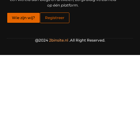
op één platform.
Wie zijn wij?
Registreer
@2024
2binsite.nl
.All Right Reserved.