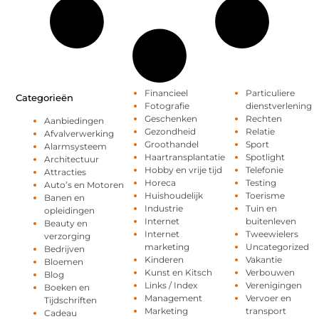
Financieel
Particuliere
Categorieën
Fotografie
dienstverlening
Geschenken
Rechten
Aanbiedingen
Gezondheid
Relatie
Afvalverwerking
Groothandel
Sport
Alarmsysteem
Haartransplantatie
Spotlight
Architectuur
Hobby en vrije tijd
Telefonie
Attracties
Horeca
Testing
Auto’s en Motoren
Huishoudelijk
Toerisme
Banen en
Industrie
Tuin en
opleidingen
Internet
buitenleven
Beauty en
Internet
Tweewielers
verzorging
marketing
Uncategorized
Bedrijven
Kinderen
Vakantie
Bloemen
Kunst en Kitsch
Verbouwen
Blog
Links / Index
Verenigingen
Boeken en
Management
Vervoer en
Tijdschriften
Marketing
transport
Cadeau