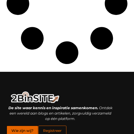
Linkbuilding platform: je geheime wapen of je grootste valkuil?
Geld verdienen met links: hoe een simpele klik inkomsten oplevert
De site waar kennis en inspiratie samenkomen.
Ontdek
een wereld aan blogs en artikelen, zorgvuldig verzameld
op één platform.
Wie zijn wij?
Registreer