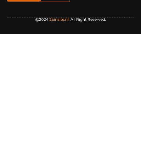
@2024
2binsite.nl
.All Right Reserved.