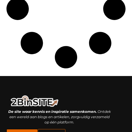
Linkbuilding platform: je geheime wapen of je grootste valkuil?
Geld verdienen met links: hoe een simpele klik inkomsten oplevert
De site waar kennis en inspiratie samenkomen.
Ontdek
een wereld aan blogs en artikelen, zorgvuldig verzameld
op één platform.