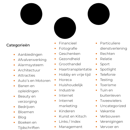
Financieel
Particuliere
Categorieën
Fotografie
dienstverlening
Geschenken
Rechten
Aanbiedingen
Gezondheid
Relatie
Afvalverwerking
Groothandel
Sport
Alarmsysteem
Haartransplantatie
Spotlight
Architectuur
Hobby en vrije tijd
Telefonie
Attracties
Horeca
Testing
Auto’s en Motoren
Huishoudelijk
Toerisme
Banen en
Industrie
Tuin en
opleidingen
Internet
buitenleven
Beauty en
Internet
Tweewielers
verzorging
marketing
Uncategorized
Bedrijven
Kinderen
Vakantie
Bloemen
Kunst en Kitsch
Verbouwen
Blog
Links / Index
Verenigingen
Boeken en
Management
Vervoer en
Tijdschriften