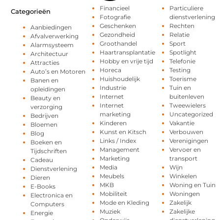
Financieel
Particuliere
Categorieën
Fotografie
dienstverlening
Geschenken
Rechten
Aanbiedingen
Gezondheid
Relatie
Afvalverwerking
Groothandel
Sport
Alarmsysteem
Haartransplantatie
Spotlight
Architectuur
Hobby en vrije tijd
Telefonie
Attracties
Horeca
Testing
Auto’s en Motoren
Huishoudelijk
Toerisme
Banen en
Industrie
Tuin en
opleidingen
Internet
buitenleven
Beauty en
Internet
Tweewielers
verzorging
marketing
Uncategorized
Bedrijven
Kinderen
Vakantie
Bloemen
Kunst en Kitsch
Verbouwen
Blog
Links / Index
Verenigingen
Boeken en
Management
Vervoer en
Tijdschriften
Marketing
transport
Cadeau
Media
Wijn
Dienstverlening
Meubels
Winkelen
Dieren
MKB
Woning en Tuin
E-Books
Mobiliteit
Woningen
Electronica en
Mode en Kleding
Zakelijk
Computers
Muziek
Zakelijke
Energie