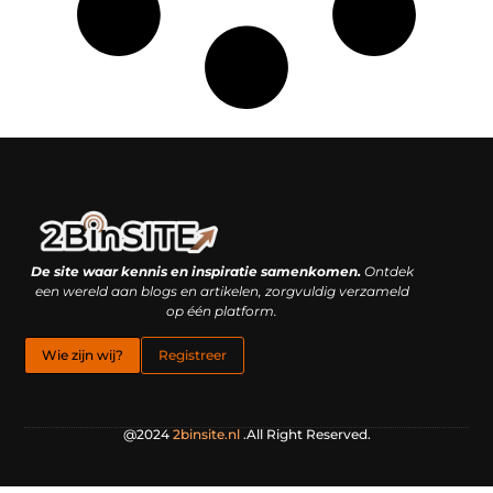
Linkbuilding platform: je geheime wapen of je grootste valkuil?
Geld verdienen met links: hoe een simpele klik inkomsten oplevert
De site waar kennis en inspiratie samenkomen.
Ontdek
een wereld aan blogs en artikelen, zorgvuldig verzameld
op één platform.
Wie zijn wij?
Registreer
@2024
2binsite.nl
.All Right Reserved.