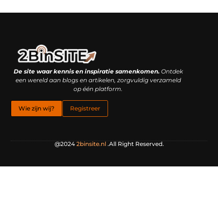
Linkbuilding platform: je geheime wapen of je grootste valkuil?
Geld verdienen met links: hoe een simpele klik inkomsten oplevert
De site waar kennis en inspiratie samenkomen.
Ontdek
een wereld aan blogs en artikelen, zorgvuldig verzameld
op één platform.
Wie zijn wij?
Registreer
@2024
2binsite.nl
.All Right Reserved.