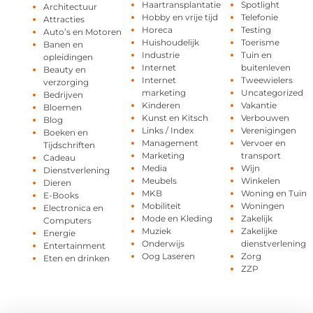
Haartransplantatie
Spotlight
Architectuur
Hobby en vrije tijd
Telefonie
Attracties
Horeca
Testing
Auto’s en Motoren
Huishoudelijk
Toerisme
Banen en
Industrie
Tuin en
opleidingen
Internet
buitenleven
Beauty en
Internet
Tweewielers
verzorging
marketing
Uncategorized
Bedrijven
Kinderen
Vakantie
Bloemen
Kunst en Kitsch
Verbouwen
Blog
Links / Index
Verenigingen
Boeken en
Management
Vervoer en
Tijdschriften
Marketing
transport
Cadeau
Media
Wijn
Dienstverlening
Meubels
Winkelen
Dieren
MKB
Woning en Tuin
E-Books
Mobiliteit
Woningen
Electronica en
Mode en Kleding
Zakelijk
Computers
Muziek
Zakelijke
Energie
Onderwijs
dienstverlening
Entertainment
Oog Laseren
Zorg
Eten en drinken
ZZP