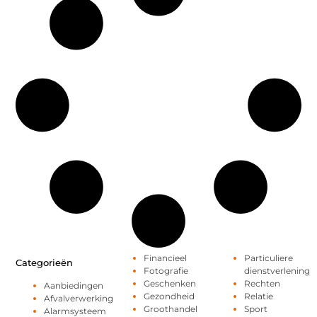
Financieel
Particuliere
Categorieën
Fotografie
dienstverlening
Geschenken
Rechten
Aanbiedingen
Gezondheid
Relatie
Afvalverwerking
Groothandel
Sport
Alarmsysteem