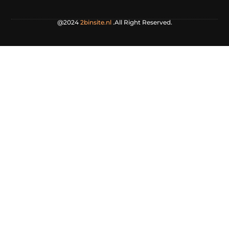
@2024
2binsite.nl
.All Right Reserved.