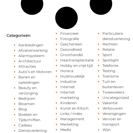
Financieel
Particuliere
Categorieën
Fotografie
dienstverlening
Geschenken
Rechten
Aanbiedingen
Gezondheid
Relatie
Afvalverwerking
Groothandel
Sport
Alarmsysteem
Haartransplantatie
Spotlight
Architectuur
Hobby en vrije tijd
Telefonie
Attracties
Horeca
Testing
Auto’s en Motoren
Huishoudelijk
Toerisme
Banen en
Industrie
Tuin en
opleidingen
Internet
buitenleven
Beauty en
Internet
Tweewielers
verzorging
marketing
Uncategorized
Bedrijven
Kinderen
Vakantie
Bloemen
Kunst en Kitsch
Verbouwen
Blog
Links / Index
Verenigingen
Boeken en
Management
Vervoer en
Tijdschriften
Marketing
transport
Cadeau
Media
Wijn
Dienstverlening