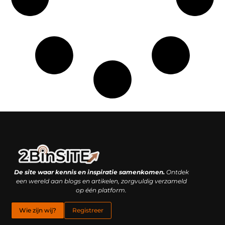
Linkbuilding platform: je geheime wapen of je grootste valkuil?
Geld verdienen met links: hoe een simpele klik inkomsten oplevert
De site waar kennis en inspiratie samenkomen.
Ontdek
een wereld aan blogs en artikelen, zorgvuldig verzameld
op één platform.
Wie zijn wij?
Registreer